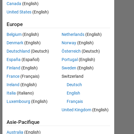
Recommandations
Canada
(English)
United States
(English)
Please
login
Europe
to
endorse
Belgium
(English)
Netherlands
(English)
this
Denmark
(English)
Norway
(English)
person
Deutschland
(Deutsch)
Österreich
(Deutsch)
in
a
España
(Español)
Portugal
(English)
skill
Finland
(English)
Sweden
(English)
France
(Français)
Switzerland
Ireland
(English)
Deutsch
Italia
(Italiano)
English
Luxembourg
(English)
Français
United Kingdom
(English)
Asie-Pacifique
Australia
(English)