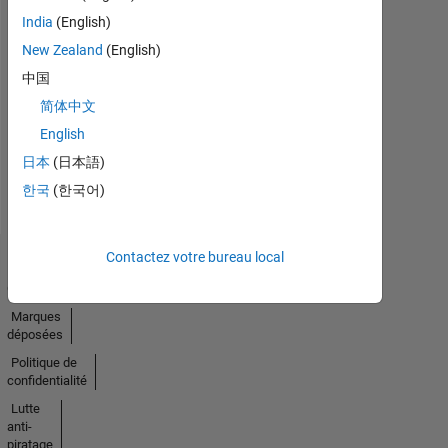
India
(English)
No
New Zealand
(English)
Endorsements
中国
简体中文
received
English
日本
(日本語)
한국
(한국어)
Contactez votre bureau local
Trust
Center
Marques
déposées
Politique de
confidentialité
Lutte
anti-
piratage