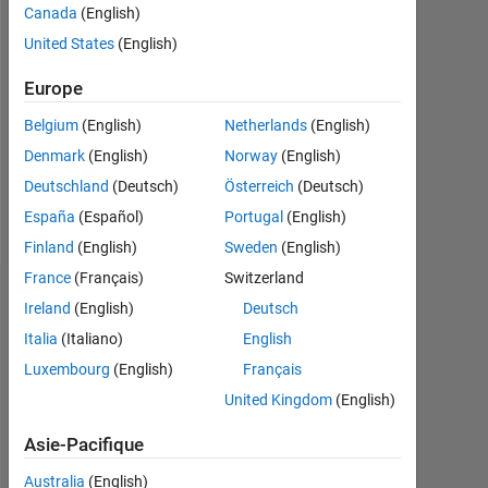
Followers:
Canada
(English)
0
United States
(English)
Following:
Europe
0
Belgium
(English)
Netherlands
(English)
Denmark
(English)
Norway
(English)
Follow
Deutschland
(Deutsch)
Österreich
(Deutsch)
Message
España
(Español)
Portugal
(English)
Finland
(English)
Sweden
(English)
France
(Français)
Switzerland
Tableau de bord
Ireland
(English)
Deutsch
Italia
(Italiano)
English
Statistiques
Luxembourg
(English)
Français
MATLAB Answers
United Kingdom
(English)
Asie-Pacifique
-2
-1
8
7
6
Australia
(English)