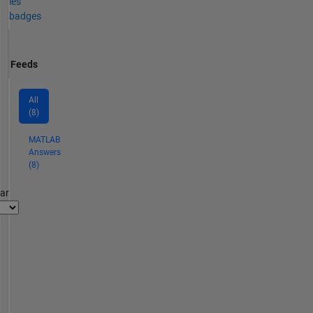
les
badges
Feeds
All
(8)
MATLAB
Answers
(8)
par