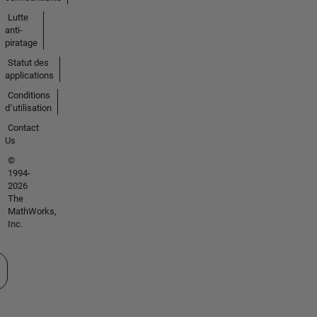
Lutte
anti-
piratage
Statut des
applications
Conditions
d՚utilisation
Contact
Us
©
1994-
2026
The
MathWorks,
Inc.
tionner un site web