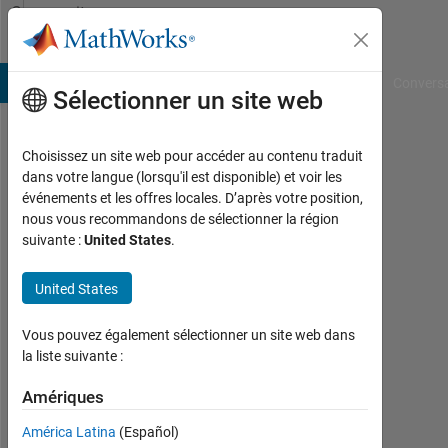
Passer au contenu
Community
Profile
B Answers
File Exchange
Cody
AI Chat Playground
Convers
Sélectionner un site web
Choisissez un site web pour accéder au contenu traduit
Shane
dans votre langue (lorsqu'il est disponible) et voir les
événements et les offres locales. D’après votre position,
Dept.
nous vous recommandons de sélectionner la région
of
suivante :
United States
.
the
Navy
United States
-
NAVAIR
Vous pouvez également sélectionner un site web dans
la liste suivante :
Actif
depuis
Amériques
2012
América Latina
(Español)