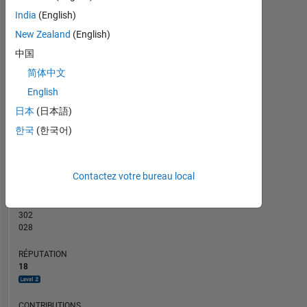
CONTRIBUTIONS
5
India
(English)
4
L
New Zealand
(English)
3
中国
2
简体中文
1
English
0
03/14
09/15
03/17
09/18
03/20
09/21
03/23
09/24
03/26
05/14
01/16
09/17
05/19
01/21
09/22
05/24
01/26
09/12
08/14
07/16
06/18
L
05/20
04/22
03/24
02/26
日本
(日本語)
CHRONOLOGIE
한국
(한국어)
RANG
Contactez votre bureau local
3
305
of
302
028
RÉPUTATION
18
CONTRIBUTIONS