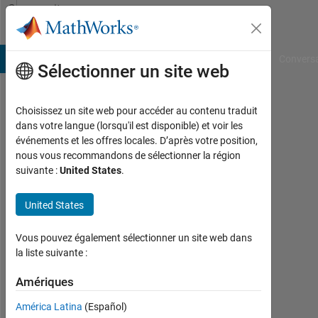
Passer au contenu
Community
Profile
B Answers
File Exchange
Cody
AI Chat Playground
Convers
Sélectionner un site web
Choisissez un site web pour accéder au contenu traduit
Shane
dans votre langue (lorsqu'il est disponible) et voir les
événements et les offres locales. D’après votre position,
Dept.
nous vous recommandons de sélectionner la région
of
suivante :
United States
.
the
Navy
United States
-
NAVAIR
Vous pouvez également sélectionner un site web dans
la liste suivante :
Actif
depuis
Amériques
2012
América Latina
(Español)