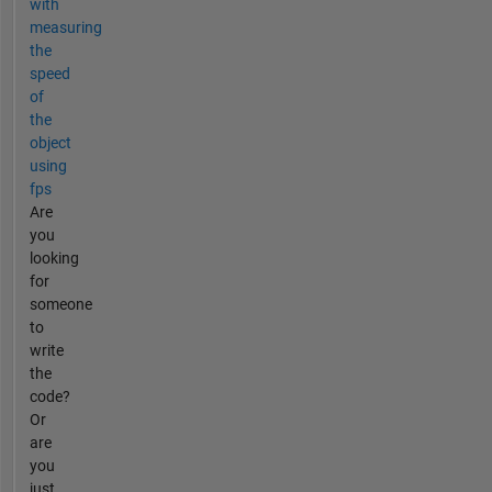
with
measuring
the
speed
of
the
object
using
fps
Are
you
looking
for
someone
to
write
the
code?
Or
are
you
just