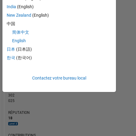
CONTRIBUTIONS
5
India
(English)
4
L
New Zealand
(English)
3
中国
2
简体中文
1
English
0
03/14
09/15
03/17
09/18
03/20
09/21
03/23
09/24
03/26
05/14
01/16
09/17
05/19
01/21
09/22
05/24
01/26
09/12
08/14
07/16
06/18
L
05/20
04/22
03/24
02/26
日本
(日本語)
CHRONOLOGIE
한국
(한국어)
RANG
Contactez votre bureau local
3
305
of
302
025
RÉPUTATION
18
CONTRIBUTIONS