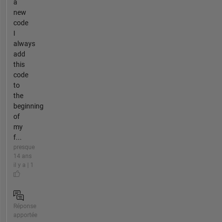
a
new
code
I
always
add
this
code
to
the
beginning
of
my
f...
presque
14 ans
il y a | 1
Réponse
apportée