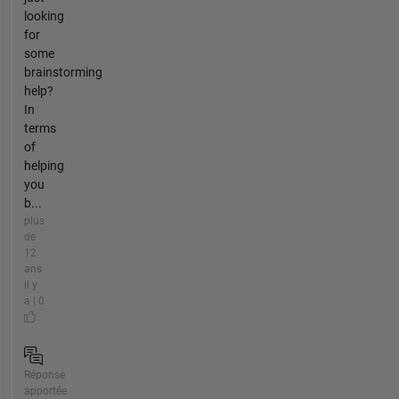
looking
for
some
brainstorming
help?
In
terms
of
helping
you
b...
plus
de
12
ans
il y
a | 0
Réponse
apportée