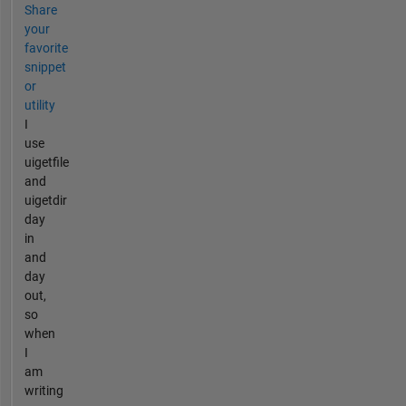
Share
your
favorite
snippet
or
utility
I
use
uigetfile
and
uigetdir
day
in
and
day
out,
so
when
I
am
writing