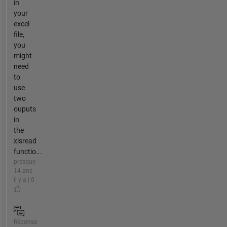
in
your
excel
file,
you
might
need
to
use
two
ouputs
in
the
xlsread
functio...
presque
14 ans
il y a | 0
Réponse