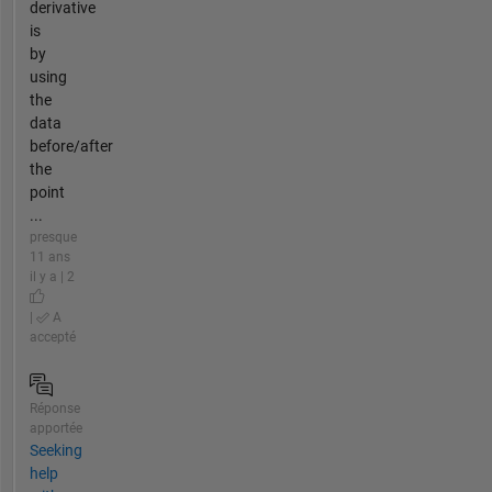
derivative
is
by
using
the
data
before/after
the
point
...
presque
11 ans
il y a | 2
|
A
accepté
Réponse
apportée
Seeking
help