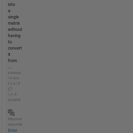
into
a
single
matrix
without
having
to
convert
it
from
...
presque
14 ans
il y a | 0
|
A
accepté
Réponse
apportée
Error