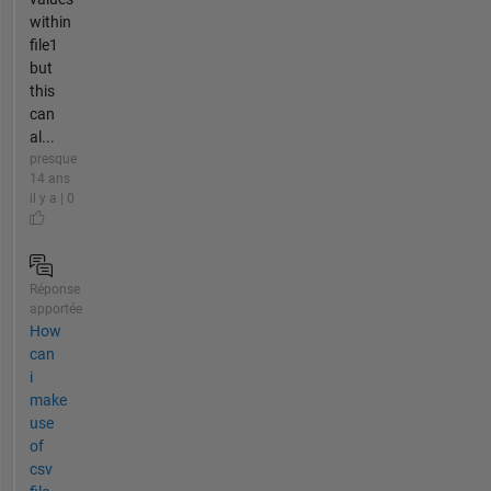
within
file1
but
this
can
al...
presque
14 ans
il y a | 0
Réponse
apportée
How
can
i
make
use
of
csv