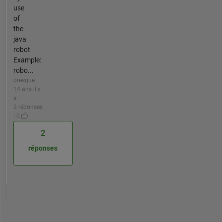
use
of
the
java
robot
Example:
robo...
presque
14 ans il y
a |
2 réponses
| 0
2
réponses