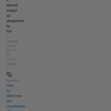
desired
output
as
designated
by
the
...
presque
14 ans
il y a | 0
|
A
accepté
Question
How
to
determine
the
coordinates