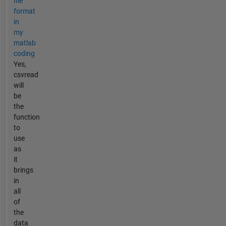
file
format
in
my
matlab
coding
Yes,
csvread
will
be
the
function
to
use
as
it
brings
in
all
of
the
data