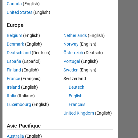
Followers:
Canada
(English)
0
United States
(English)
Following:
Europe
0
Belgium
(English)
Netherlands
(English)
Denmark
(English)
Norway
(English)
Follow
Deutschland
(Deutsch)
Österreich
(Deutsch)
Message
España
(Español)
Portugal
(English)
Finland
(English)
Sweden
(English)
France
(Français)
Switzerland
Tableau de bord
Ireland
(English)
Deutsch
Italia
(Italiano)
English
Statistiques
Luxembourg
(English)
Français
MATLAB Answers
United Kingdom
(English)
Asie-Pacifique
-2
-1
8
7
6
Australia
(English)