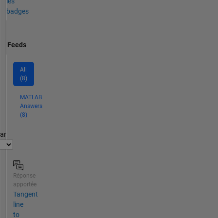
les
badges
Feeds
All
(8)
MATLAB
Answers
(8)
par
Réponse
apportée
Tangent
line
to