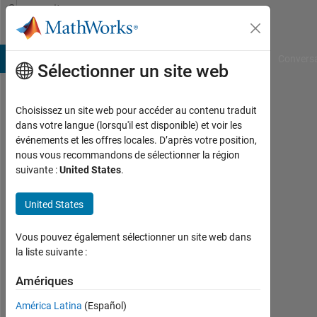
Passer au contenu
Community
Profile
B Answers
File Exchange
Cody
AI Chat Playground
Convers
Sélectionner un site web
Choisissez un site web pour accéder au contenu traduit
Matthew
dans votre langue (lorsqu'il est disponible) et voir les
événements et les offres locales. D’après votre position,
Bolyard
nous vous recommandons de sélectionner la région
suivante :
United States
.
Actif
depuis
2025
United States
Followers:
Vous pouvez également sélectionner un site web dans
2
la liste suivante :
Following:
Amériques
5
América Latina
(Español)