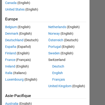
Canada
(English)
Follow
United States
(English)
Rocket
Scientist,
Europe
MS
Aerospace
Belgium
(English)
Netherlands
(English)
Engineering
Afficher
Denmark
(English)
Norway
(English)
(UT
plus
2023)
Deutschland
(Deutsch)
Österreich
(Deutsch)
Programming
España
(Español)
Portugal
(English)
Languages:
Python,
Finland
(English)
Sweden
(English)
MATLAB,
France
(Français)
Switzerland
Fortran
Ireland
(English)
Deutsch
Spoken
Languages:
Italia
(Italiano)
English
English
Luxembourg
(English)
Français
Professional
United Kingdom
(English)
Interests:
Signal
Asie-Pacifique
Processing,
Vibration
Australia
(English)