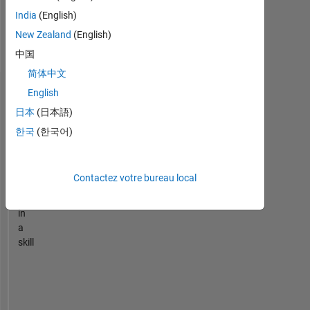
Analysis,
India
(English)
Spacecraft
New Zealand
(English)
Simulation,
Aerospace
中国
Engineering
简体中文
English
Recommandations
日本
(日本語)
Please
한국
(한국어)
login
to
endorse
Contactez votre bureau local
this
person
in
a
skill