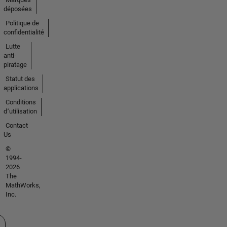
déposées
Politique de
confidentialité
Lutte
anti-
piratage
Statut des
applications
Conditions
d՚utilisation
Contact
Us
©
1994-
2026
The
MathWorks,
Inc.
tionner un site web