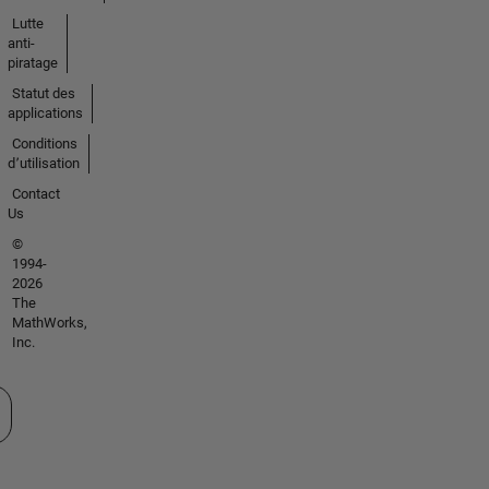
Lutte
anti-
piratage
Statut des
applications
Conditions
d՚utilisation
Contact
Us
©
1994-
2026
The
MathWorks,
Inc.
tionner un site web