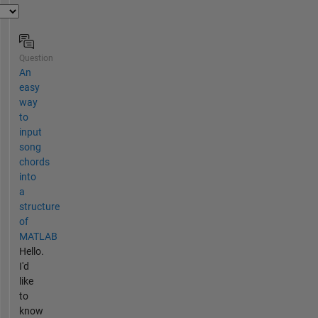
Question
An
easy
way
to
input
song
chords
into
a
structure
of
MATLAB
Hello.
I'd
like
to
know