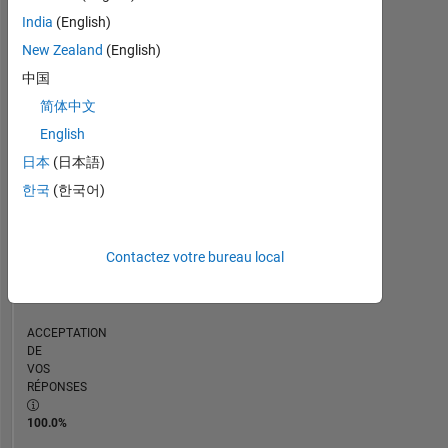
India
(English)
RANG
New Zealand
(English)
42
992
中国
of
简体中文
302
025
English
日本
(日本語)
RÉPUTATION
0
한국
(한국어)
CONTRIBUTIONS
1
Contactez votre bureau local
Question
0
Réponses
ACCEPTATION
DE
VOS
RÉPONSES
100.0%