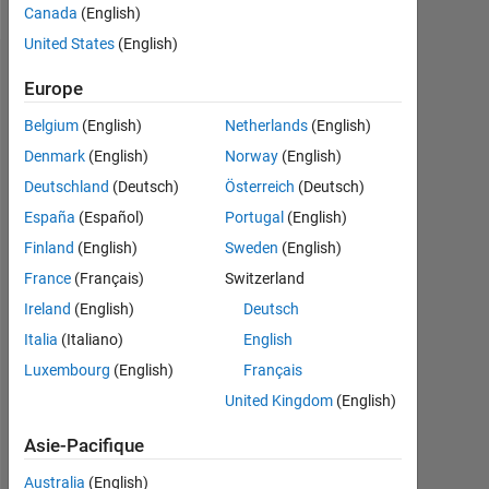
Canada
(English)
United States
(English)
Tableau de bord
Europe
Belgium
(English)
Netherlands
(English)
Statistiques
Denmark
(English)
Norway
(English)
MATLAB Answers
Deutschland
(Deutsch)
Österreich
(Deutsch)
España
(Español)
Portugal
(English)
-2
-1
3
2
Finland
(English)
Sweden
(English)
CONTRIBUTIONS
France
(Français)
Switzerland
Ireland
(English)
Deutsch
L
1
Italia
(Italiano)
English
Luxembourg
(English)
Français
United Kingdom
(English)
0
02/26
04/26
06/26
08/26
01/26
03/26
L
05/26
07/26
Asie-Pacifique
CHRONOLOGIE
Australia
(English)