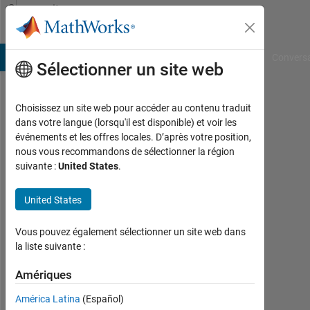
Passer au contenu
Community
Profile
B Answers
File Exchange
Cody
AI Chat Playground
Convers
Sélectionner un site web
Choisissez un site web pour accéder au contenu traduit
Chino
dans votre langue (lorsqu'il est disponible) et voir les
événements et les offres locales. D’après votre position,
Actif
nous vous recommandons de sélectionner la région
depuis
suivante :
United States
.
2026
United States
Followers:
0
Vous pouvez également sélectionner un site web dans
Following:
la liste suivante :
0
Amériques
América Latina
(Español)
Follow