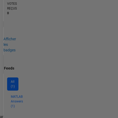
VOTES
REÇUS
0
Afficher
les
badges
Feeds
All
(1)
MATLAB
Answers
(1)
par