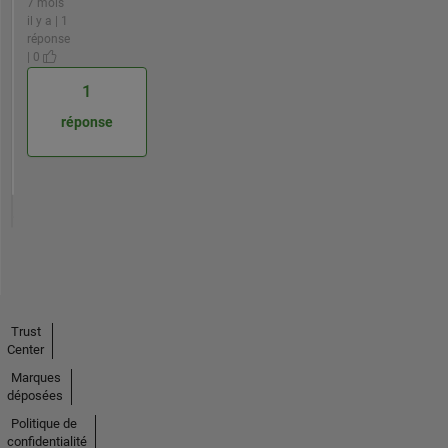
7 mois
il y a | 1
réponse
| 0
1
réponse
Trust
Center
Marques
déposées
Politique de
confidentialité