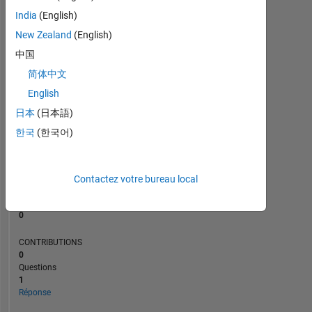
India
(English)
New Zealand
(English)
0
09/25
11/25
01/26
03/26
L
05/26
07/26
中国
CHRONOLOGIE
简体中文
English
日本
(日本語)
RANG
201
한국
(한국어)
779
of
302
028
Contactez votre bureau local
RÉPUTATION
0
CONTRIBUTIONS
0
Questions
1
Réponse