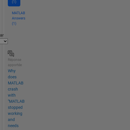
(1)
MATLAB
Answers
(1)
par
Réponse
apportée
Why
does
MATLAB
crash
with
"MATLAB
stopped
working
and
needs