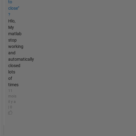
to
close"
?
Hlo,
My
matlab
stop
working
and
automatically
closed
lots
of
times
11
mois
il y a
| 0