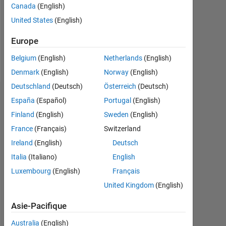
Canada
(English)
Following:
United States
(English)
0
Europe
Follow
Belgium
(English)
Netherlands
(English)
Denmark
(English)
Norway
(English)
Deutschland
(Deutsch)
Österreich
(Deutsch)
Tableau de bord
España
(Español)
Portugal
(English)
Finland
(English)
Sweden
(English)
Statistiques
France
(Français)
Switzerland
MATLAB Answers
Ireland
(English)
Deutsch
Italia
(Italiano)
English
-2
-1
3
2
Luxembourg
(English)
Français
United Kingdom
(English)
CONTRIBUTIONS
Asie-Pacifique
L
1
Australia
(English)