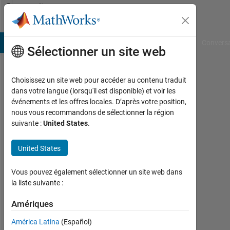
Passer au contenu
Community
Profile
B Answers
File Exchange
Cody
AI Chat Playground
Convers
Sélectionner un site web
Choisissez un site web pour accéder au contenu traduit
Alagulakshmi
dans votre langue (lorsqu'il est disponible) et voir les
événements et les offres locales. D’après votre position,
Last
nous vous recommandons de sélectionner la région
seen:
suivante :
United States
.
11
mois
United States
il y a
|
Actif
Vous pouvez également sélectionner un site web dans
depuis
la liste suivante :
2025
Amériques
Followers:
América Latina
(Español)
0