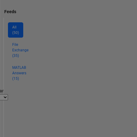
Feeds
All
(50)
File
Exchange
(35)
MATLAB
Answers
(15)
ar