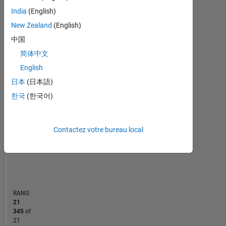
Statistiques
India
(English)
New Zealand
(English)
File Exchange
MATLAB Answers
All
中国
-2
-1
7
6
简体中文
5
English
CONTRIBUTIONS
4
日本
(日本語)
L
3
한국
(한국어)
2
1
Contactez votre bureau local
0
11/16
01/18
03/19
05/20
07/21
09/22
11/23
01/25
01/17
05/18
09/19
01/21
05/22
09/23
05/26
09/15
03/17
09/18
03/20
L
09/21
03/23
09/24
03/26
CHRONOLOGIE
RANG
21
345
of
21