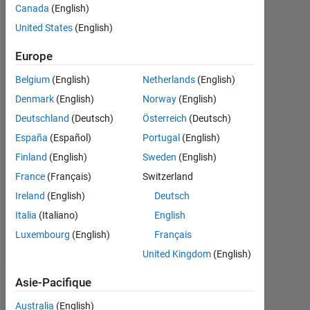
jour
Canada
(English)
il y a
United States
(English)
|
Actif
Europe
depuis
2015
Belgium
(English)
Netherlands
(English)
Denmark
(English)
Norway
(English)
Followers:
Deutschland
(Deutsch)
Österreich
(Deutsch)
12
España
(Español)
Portugal
(English)
Following:
Finland
(English)
Sweden
(English)
0
France
(Français)
Switzerland
Ireland
(English)
Deutsch
Follow
Italia
(Italiano)
English
Message
Luxembourg
(English)
Français
United Kingdom
(English)
Asie-Pacifique
Tableau de bord
Australia
(English)