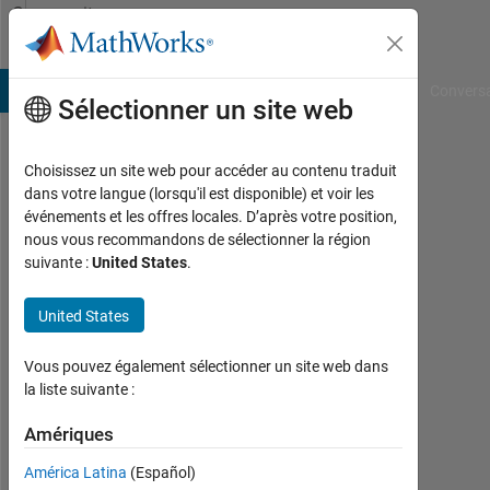
Passer au contenu
Community
Profile
B Answers
File Exchange
Cody
AI Chat Playground
Convers
Sélectionner un site web
Choisissez un site web pour accéder au contenu traduit
MathWorks
dans votre langue (lorsqu'il est disponible) et voir les
événements et les offres locales. D’après votre position,
Embedded
nous vous recommandons de sélectionner la région
suivante :
United States
.
Coder
Team
United States
Vous pouvez également sélectionner un site web dans
MathWorks
la liste suivante :
Last
Amériques
seen:
1
América Latina
(Español)