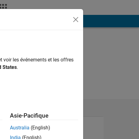
ión
Más
t voir les événements et les offres
d States
.
Asie-Pacifique
Australia
(English)
India
(English)