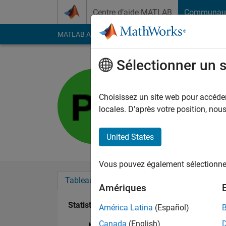
Passer au contenu
Centre d’aide MATLAB
Communau
MATLAB Answers
File Exchange
Cody
AI Cha
Sélectionner un 
Paul-Willi
Last seen: 5 mois il y
Choisissez un site web pour accéder 
Followers:
0
Followi
locales. D’après votre position, no
Follow
United States
Vous pouvez également sélectionner 
Tableau de bord
Badges
Recommanda
Amériques
Statistiques
América Latina
(Español)
Canada
(English)
MATLAB Answers