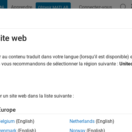
té
Apprendre
Connectez-vous
Obtenir MATLAB
t Playground
Conversaciones
Competiciones
Blogs
Publicac
site web
am
 a
|
Actif depuis 2026
au contenu traduit dans votre langue (lorsqu'il est disponible) e
ng:
0
us vous recommandons de sélectionner la région suivante :
Unite
un site web dans la liste suivante :
tions
Europe
Belgium
(English)
Netherlands
(English)
RANG
Denmark
(English)
Norway
(English)