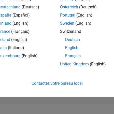
42 650
of 302 031
Deutschland
(Deutsch)
Österreich
(Deutsch)
España
(Español)
Portugal
(English)
RÉPUTATION
0
inland
(English)
Sweden
(English)
rance
(Français)
Switzerland
CONTRIBUTIO
1
Question
reland
(English)
Deutsch
0
Réponses
talia
(Italiano)
English
ACCEPTATION
Luxembourg
(English)
Français
VOS RÉPONS
100.0%
/26
L
06/26
07/26
08/26
United Kingdom
(English)
CHRONOLOGIE
VOTES REÇUS
0
Contactez votre bureau local