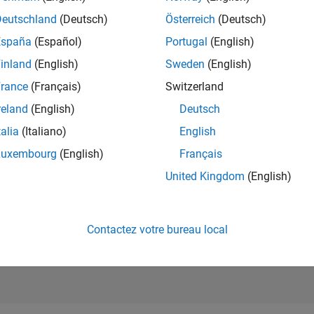
RANG
Deutschland
(Deutsch)
Österreich
(Deutsch)
184 220
of 302 025
España
(Español)
Portugal
(English)
RÉPUTATION
inland
(English)
Sweden
(English)
0
rance
(Français)
Switzerland
CONTRIBUTIO
reland
(English)
Deutsch
2
Questions
0
Réponses
talia
(Italiano)
English
Luxembourg
(English)
Français
ACCEPTATION
VOS RÉPONS
United Kingdom
(English)
0.0%
09/24
12/24
L
03/25
06/25
09/25
12/25
03/26
06/26
CHRONOLOGIE
VOTES REÇUS
0
Contactez votre bureau local