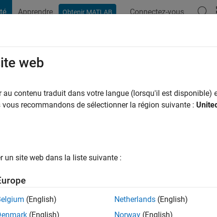
té
Apprendre
Connectez-vous
Obtenir MATLAB
t Playground
Conversaciones
Competiciones
Blogs
Publicac
site web
arnia
 a
|
Actif depuis 2023
au contenu traduit dans votre langue (lorsqu'il est disponible) e
ng:
0
us vous recommandons de sélectionner la région suivante :
Unite
ge
eering M.s -> Mechateronics Engineering
un site web dans la liste suivante :
Europe
tions
Belgium
(English)
Netherlands
(English)
Denmark
(English)
Norway
(English)