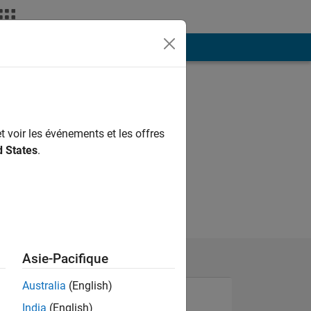
ión
Más
t voir les événements et les offres
d States
.
Asie-Pacifique
Australia
(English)
India
(English)