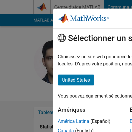
Passer au contenu
Centre d’aide MATLAB
Communau
MATLAB Answers
File Exchange
Cody
AI Cha
Sélectionner un 
omid Heyd
Last seen: 7 mois il y
Choisissez un site web pour accéder 
Followers:
0
Followi
locales. D’après votre position, no
Follow
Messa
United States
B.s -> Robotic Engin
Vous pouvez également sélectionner 
Amériques
Tableau de bord
Badges
Recommanda
América Latina
(Español)
Statistiques
Canada
(English)