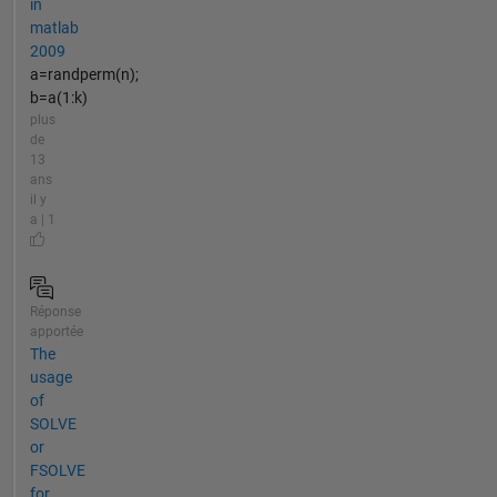
in
matlab
2009
a=randperm(n);
b=a(1:k)
plus
de
13
ans
il y
a | 1
Réponse
apportée
The
usage
of
SOLVE
or
FSOLVE
for