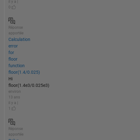
il y a |
0
Réponse
apportée
Calculation
error
for
floor
function
floor(1.4/0.025)
Hi
floor(1.4e3/0.025e3)
environ
13 ans
il y a |
1
Réponse
apportée