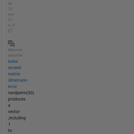
de
13
ans
il y
a | 0
Réponse
apportée
index
exceed
matrix
dimension
error
randperm(30)
produces
a
vector
,including
1
to