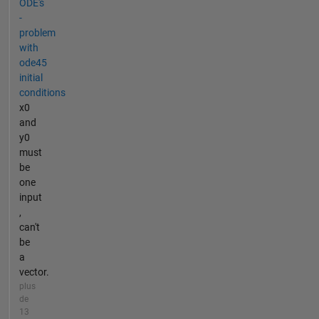
ODE's
-
problem
with
ode45
initial
conditions
x0
and
y0
must
be
one
input
,
can't
be
a
vector.
plus
de
13