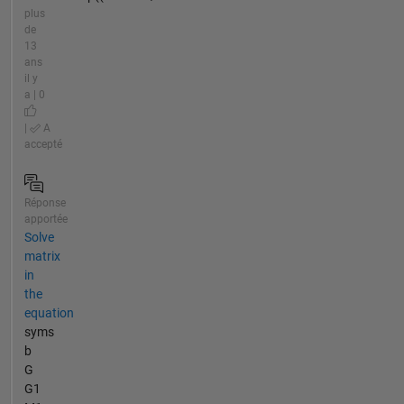
plus
de
13
ans
il y
a | 0
|
A
accepté
Réponse
apportée
Solve
matrix
in
the
equation
syms
b
G
G1