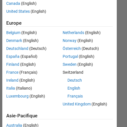
0
Canada
(English)
United States
(English)
Follow
Europe
Message
Belgium
(English)
Netherlands
(English)
Denmark
(English)
Norway
(English)
Deutschland
(Deutsch)
Österreich
(Deutsch)
Tableau de bord
España
(Español)
Portugal
(English)
Finland
(English)
Sweden
(English)
Statistiques
France
(Français)
Switzerland
MATLAB Answers
Ireland
(English)
Deutsch
Italia
(Italiano)
English
16
-2
-1
-4
1
3
5
7
9
14
Luxembourg
(English)
Français
12
CONTRIBUTIONS
10
United Kingdom
(English)
8
10
Asie-Pacifique
6
4
Australia
(English)