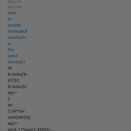
Réponse
apportée
How
to
include
nonexplicit
constants
in
the
solve
function?
Hi
b=solve('b-
65','b');
b=subs(b)
eq1=
['-
es-
2.69*Ta+'
num2str(b)];
eq2='-
es+6.11*exp((2.492E6/...