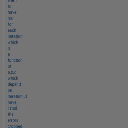
want
to
have
mu
for
each
iteration
which
is
a
function
of
a,b,c
which
depend
on
iteration...I
have
listed
the
errors
cropped