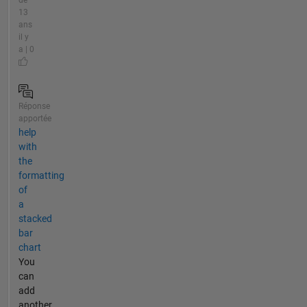
de
13
ans
il y
a | 0
Réponse
apportée
help
with
the
formatting
of
a
stacked
bar
chart
You
can
add
another