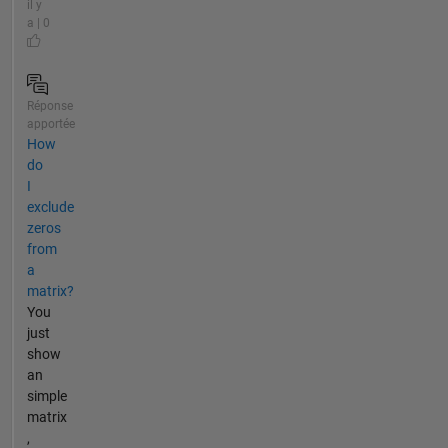
il y
a | 0
Réponse
apportée
How
do
I
exclude
zeros
from
a
matrix?
You
just
show
an
simple
matrix
,