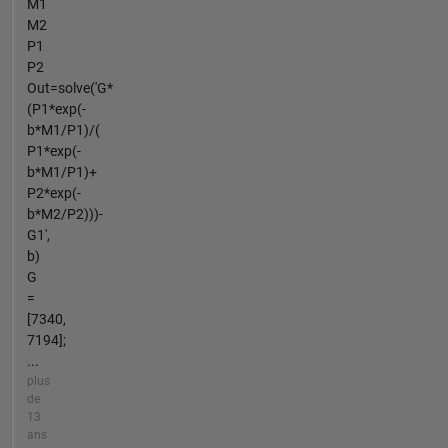
M1
M2
P1
P2
Out=solve('G*
(P1*exp(-
b*M1/P1)/(
P1*exp(-
b*M1/P1)+
P2*exp(-
b*M2/P2)))-
G1',
b)
G
=
[7340,
7194];
...
plus
de
13
ans