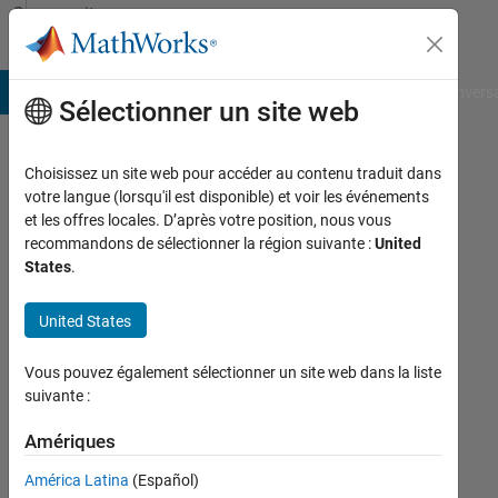
Passer au contenu
Community
Profile
B Answers
File Exchange
Cody
AI Chat Playground
Convers
Sélectionner un site web
Choisissez un site web pour accéder au contenu traduit dans
Zhang
votre langue (lorsqu'il est disponible) et voir les événements
et les offres locales. D’après votre position, nous vous
lu
recommandons de sélectionner la région suivante :
United
States
.
cau
Actif
United States
depuis
2013
Vous pouvez également sélectionner un site web dans la liste
suivante :
Followers:
0
Amériques
Following:
América Latina
(Español)