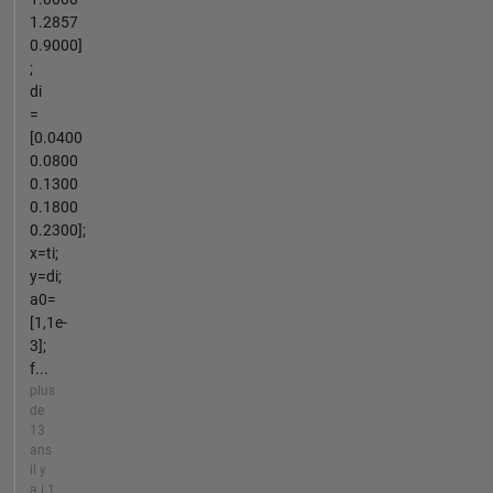
1.2857
0.9000]
;
di
=
[0.0400
0.0800
0.1300
0.1800
0.2300];
x=ti;
y=di;
a0=
[1,1e-
3];
f...
plus
de
13
ans
il y
a | 1