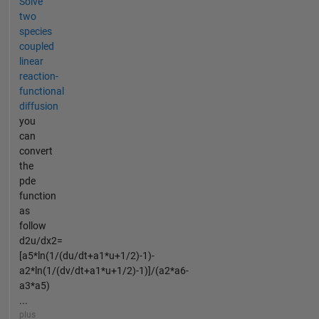
Solve
two
species
coupled
linear
reaction-
functional
diffusion
you
can
convert
the
pde
function
as
follow
d2u/dx2=
[a5*ln(1/(du/dt+a1*u+1/2)-1)-
a2*ln(1/(dv/dt+a1*u+1/2)-1)]/(a2*a6-
a3*a5)
...
plus