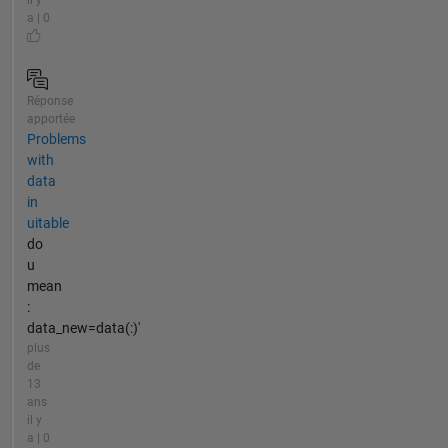
il y
a | 0
Réponse
apportée
Problems
with
data
in
uitable
do
u
mean
:
data_new=data(:)'
plus
de
13
ans
il y
a | 0