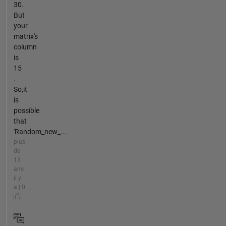
30.
But
your
matrix's
column
is
15
.
So,it
is
possible
that
'Random_new_...
plus
de
13
ans
il y
a | 0