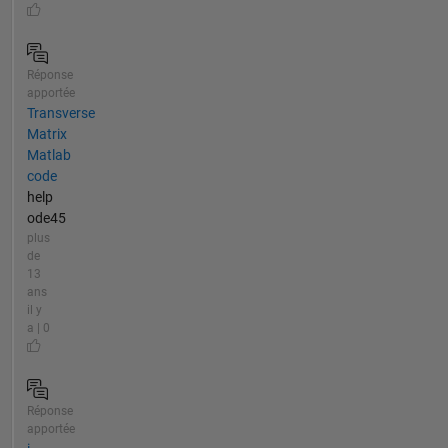
Réponse
apportée
Transverse
Matrix
Matlab
code
help
ode45
plus
de
13
ans
il y
a | 0
Réponse
apportée