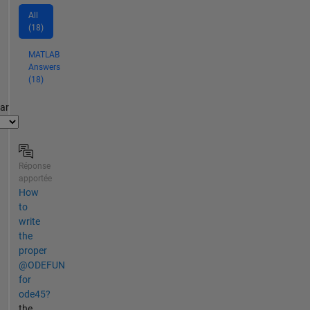
All
(18)
MATLAB
Answers
(18)
par
Réponse
apportée
How
to
write
the
proper
@ODEFUN
for
ode45?
the