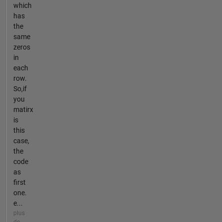
which
has
the
same
zeros
in
each
row.
So,if
you
matirx
is
this
case,
the
code
as
first
one.
e...
plus