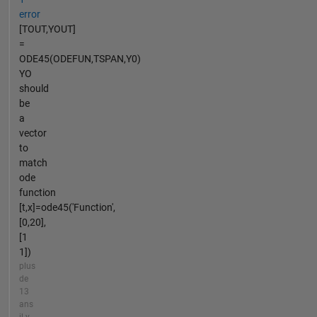
error
[TOUT,YOUT]
=
ODE45(ODEFUN,TSPAN,Y0)
YO
should
be
a
vector
to
match
ode
function
[t,x]=ode45('Function',
[0,20],
[1
1])
plus
de
13
ans