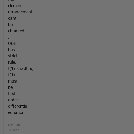
element
arrangement
cant
be
changed
.
ODE
has
strict
rule.
f(1)=dx/dt=u,
f(1)
must
be
first-
order
differential
equation
...
environ
13 ans