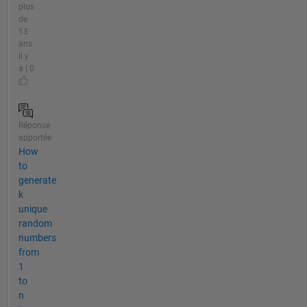
plus
de
13
ans
il y
a | 0
Réponse
apportée
How
to
generate
k
unique
random
numbers
from
1
to
n