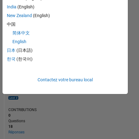
2
India
(English)
0
New Zealand
(English)
09/14
02/16
07/17
12/18
05/20
10/21
03/23
08/24
01/26
11/14
06/16
01/18
08/19
03/21
10/22
05/24
12/25
04/13
02/15
12/16
10/18
L
08/20
06/22
04/24
02/26
中国
CHRONOLOGIE
简体中文
English
RANG
日本
(日本語)
2
831
한국
(한국어)
of
302
025
Contactez votre bureau local
RÉPUTATION
22
CONTRIBUTIONS
0
Questions
18
Réponses