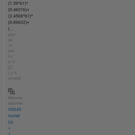
(1.59^b1)*
(0.46376)+
(2.4506^b1)*
(0.89632)+
(...
plus
de
13
ans
il y
a | 0
|
A
accepté
Réponse
apportée
ODE45
numel
(x)
=
1