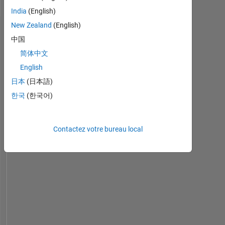
India
(English)
New Zealand
(English)
Tableau de bord
中国
简体中文
Statistiques
English
MATLAB Answers
Cody
All
日本
(日本語)
한국
(한국어)
-2
-1
6
5
4
CONTRIBUTIONS
Contactez votre bureau local
3
L
2
1
0
11/14
03/16
07/17
11/18
03/20
07/21
11/22
03/24
07/25
02/15
09/16
04/18
11/19
06/21
01/23
08/24
03/26
07/13
04/15
01/17
10/18
07/20
L
04/22
01/24
10/25
CHRONOLOGIE