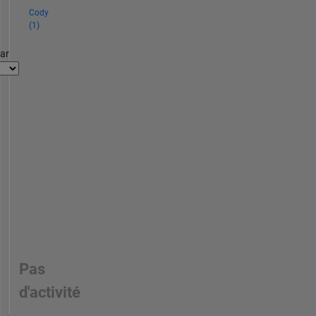
Cody
(1)
par
Pas
d'activité