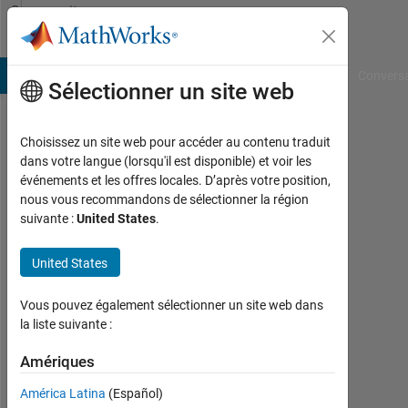
Passer au contenu
Community
Profile
B Answers
File Exchange
Cody
AI Chat Playground
Convers
Sélectionner un site web
Choisissez un site web pour accéder au contenu traduit
chafah
dans votre langue (lorsqu'il est disponible) et voir les
événements et les offres locales. D’après votre position,
zachary
nous vous recommandons de sélectionner la région
suivante :
United States
.
Islamic
university
United States
of
technology
Vous pouvez également sélectionner un site web dans
la liste suivante :
Last
seen:
Amériques
plus
de 3
América Latina
(Español)
ans il