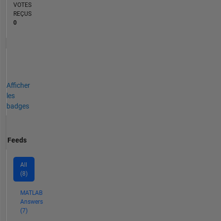
VOTES
REÇUS
0
Afficher
les
badges
Feeds
All
(8)
MATLAB
Answers
(7)