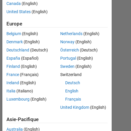
Canada
(English)
y a
|
United States
(English)
Actif
Europe
depuis
2013
Belgium
(English)
Netherlands
(English)
Followers:
Denmark
(English)
Norway
(English)
0
Deutschland
(Deutsch)
Österreich
(Deutsch)
España
(Español)
Portugal
(English)
Following:
0
Finland
(English)
Sweden
(English)
France
(Français)
Switzerland
Ireland
(English)
Deutsch
Follow
Italia
(Italiano)
English
Message
Luxembourg
(English)
Français
student
United Kingdom
(English)
Professional
Interests:
Asie-Pacifique
signal
processing
Australia
(English)