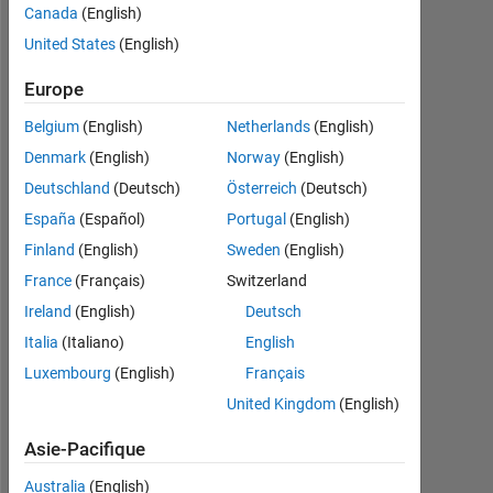
2013
Canada
(English)
United States
(English)
Followers:
14
Europe
Following:
Belgium
(English)
Netherlands
(English)
0
Denmark
(English)
Norway
(English)
Deutschland
(Deutsch)
Österreich
(Deutsch)
Follow
España
(Español)
Portugal
(English)
Finland
(English)
Sweden
(English)
Message
France
(Français)
Switzerland
Ireland
(English)
Deutsch
Italia
(Italiano)
English
Luxembourg
(English)
Français
United Kingdom
(English)
Asie-Pacifique
Programming
Australia
(English)