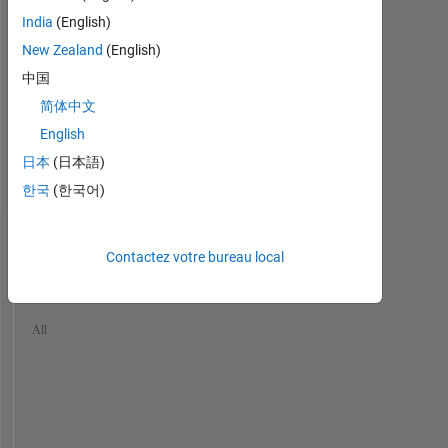
Languages:
India
(English)
Python,
New Zealand
(English)
C,
MATLAB,
中国
HTML,
简体中文
CSS,
English
Arduino
Spoken
日本
(日本語)
Languages:
한국
(한국어)
English
Tableau de bord
Contactez votre bureau local
Statistiques
Cody
MATLAB Answers
File Exchange
All
-10
-20
15
25
35
45
55
90
70
80
-5
5
60
50
40