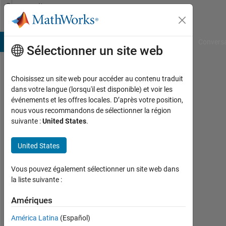
Passer au contenu
Community
Profile
B Answers
File Exchange
Cody
AI Chat Playground
Convers
Sélectionner un site web
Choisissez un site web pour accéder au contenu traduit
Jonathan
dans votre langue (lorsqu'il est disponible) et voir les
événements et les offres locales. D’après votre position,
LeSage
nous vous recommandons de sélectionner la région
suivante :
United States
.
Last
United States
seen:
22
Vous pouvez également sélectionner un site web dans
jours
la liste suivante :
il y a
|
Amériques
Actif
América Latina
(Español)
depuis