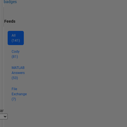
badges
Feeds
All
(141)
Cody
(81)
MATLAB
Answers
(53)
File
Exchange
(7)
par