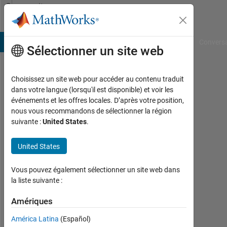
Passer au contenu
Community
Profile
B Answers
File Exchange
Cody
AI Chat Playground
Convers
Sélectionner un site web
Choisissez un site web pour accéder au contenu traduit
Peter
dans votre langue (lorsqu'il est disponible) et voir les
événements et les offres locales. D’après votre position,
Heriot
nous vous recommandons de sélectionner la région
Watt
suivante :
United States
.
University
United States
Actif
depuis
Vous pouvez également sélectionner un site web dans
2013
la liste suivante :
Followers:
Amériques
0
América Latina
(Español)
Following: