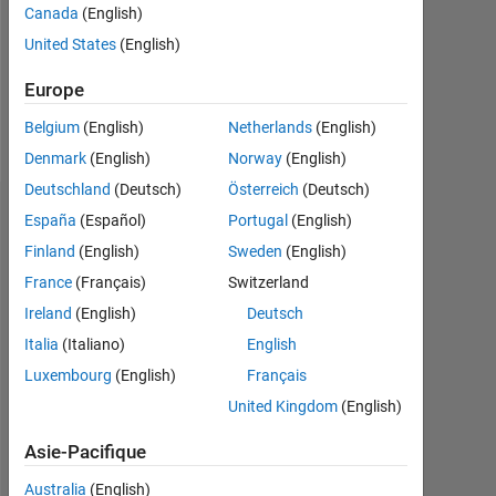
Canada
(English)
0
United States
(English)
Follow
Europe
Message
Belgium
(English)
Netherlands
(English)
Denmark
(English)
Norway
(English)
Deutschland
(Deutsch)
Österreich
(Deutsch)
Tableau de bord
España
(Español)
Portugal
(English)
Finland
(English)
Sweden
(English)
Statistiques
France
(Français)
Switzerland
MATLAB Answers
Ireland
(English)
Deutsch
Italia
(Italiano)
English
-2
-1
4
3
Luxembourg
(English)
Français
United Kingdom
(English)
CONTRIBUTIONS
2
Asie-Pacifique
L
Australia
(English)
1