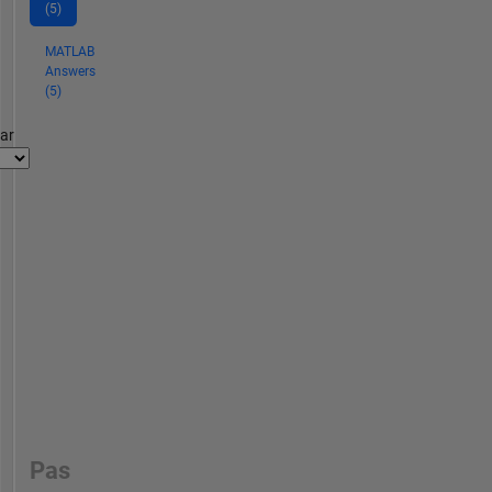
(5)
MATLAB
Answers
(5)
par
Pas