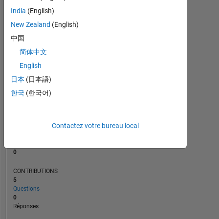
India
(English)
New Zealand
(English)
0
03/15
07/16
11/17
03/19
07/20
11/21
03/23
07/24
11/25
05/15
11/16
05/18
11/19
05/21
11/22
11/13
08/15
05/17
02/19
L
11/20
08/22
05/24
02/26
中国
CHRONOLOGIE
简体中文
English
日本
(日本語)
RANG
74
한국
(한국어)
613
of
302
031
Contactez votre bureau local
RÉPUTATION
0
CONTRIBUTIONS
5
Questions
0
Réponses