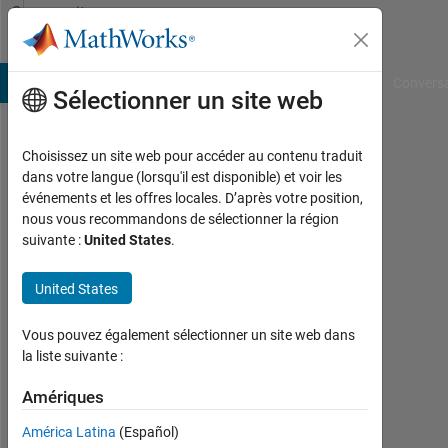
Passer au contenu
Community
Profile
B Answers
File Exchange
Cody
AI Chat Playground
Convers
Sélectionner un site web
Choisissez un site web pour accéder au contenu traduit
Carlos
dans votre langue (lorsqu'il est disponible) et voir les
événements et les offres locales. D’après votre position,
Batista
nous vous recommandons de sélectionner la région
suivante :
United States
.
USP
Actif
United States
depuis
2014
Vous pouvez également sélectionner un site web dans
la liste suivante :
Followers:
0
Amériques
Following:
América Latina
(Español)