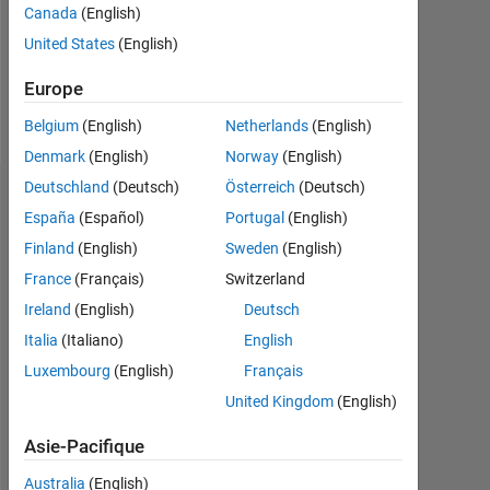
0
Canada
(English)
United States
(English)
Follow
Europe
Message
Belgium
(English)
Netherlands
(English)
Denmark
(English)
Norway
(English)
Deutschland
(Deutsch)
Österreich
(Deutsch)
Tableau de bord
España
(Español)
Portugal
(English)
Finland
(English)
Sweden
(English)
Statistiques
France
(Français)
Switzerland
MATLAB Answers
Ireland
(English)
Deutsch
Italia
(Italiano)
English
-2
-1
9
8
7
Luxembourg
(English)
Français
6
CONTRIBUTIONS
United Kingdom
(English)
5
L
4
Asie-Pacifique
3
Australia
(English)
2