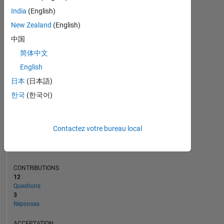
1
India
(English)
0
New Zealand
(English)
09/15
12/16
03/18
09/20
12/21
03/23
09/25
11/15
04/17
09/18
02/20
07/21
12/22
05/24
10/25
06/14
02/16
10/17
06/19
L
02/21
10/22
06/24
02/26
中国
CHRONOLOGIE
简体中文
English
RANG
日本
(日本語)
82
964
한국
(한국어)
of
302
028
Contactez votre bureau local
RÉPUTATION
0
CONTRIBUTIONS
12
Questions
3
Réponses
ACCEPTATION