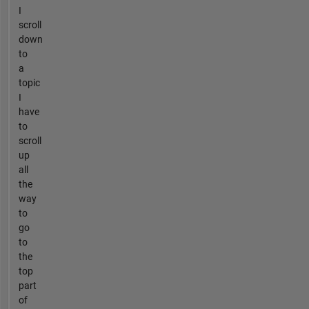
I
scroll
down
to
a
topic
I
have
to
scroll
up
all
the
way
to
go
to
the
top
part
of