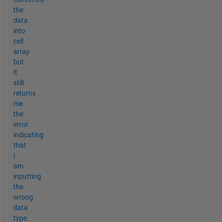
the
data
into
cell
array
but
it
still
returns
me
the
error
indicating
that
I
am
inputting
the
wrong
data
type.