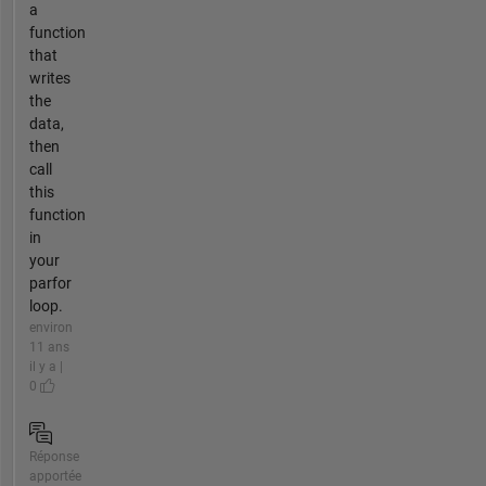
a
function
that
writes
the
data,
then
call
this
function
in
your
parfor
loop.
environ
11 ans
il y a |
0
Réponse
apportée