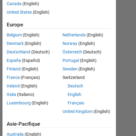
Actif
Canada
(English)
depuis
United States
(English)
2015
Europe
Followers:
0
Belgium
(English)
Netherlands
(English)
Denmark
(English)
Norway
(English)
Following:
Deutschland
(Deutsch)
Österreich
(Deutsch)
0
España
(Español)
Portugal
(English)
Finland
(English)
Sweden
(English)
Follow
France
(Français)
Switzerland
Message
Ireland
(English)
Deutsch
Image
Italia
(Italiano)
English
quality
analyst
Luxembourg
(English)
Français
at
United Kingdom
(English)
Océ
Afficher
Technologies
Asie-Pacifique
plus
Studied
Applied
Australia
(English)