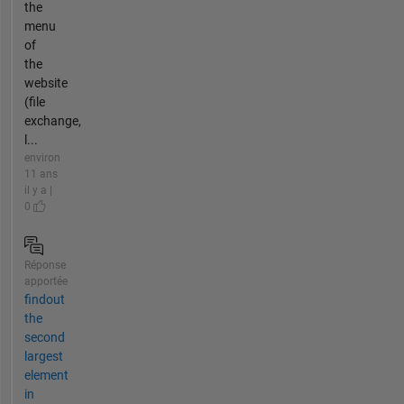
the
menu
of
the
website
(file
exchange,
l...
environ
11 ans
il y a |
0
Réponse
apportée
findout
the
second
largest
element
in