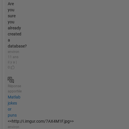
Are
you
sure
you
already
created
a
database?
environ
11 ans
il y a |
0
Réponse
apportée
Matlab
jokes
or
puns
<<http://i.imgur.com/7AX4M1F.jpg>>
environ