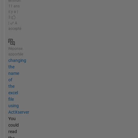
environ
11 ans
il y a |
3
|
A
accepté
Réponse
apportée
changing
the
name
of
the
excel
file
using
ActXserver
You
could
read
the