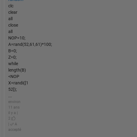
clc
clear
all
close
all
NOP=10;
A=rand(52,61,61)*100;
B=0;
Z=0;
while
length(B)
<NOP
X=randi([1
52]);
...
environ
11 ans
il y a |
2
|
A
accepté