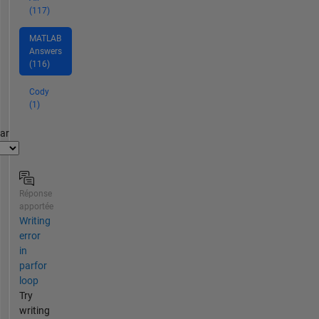
(117)
MATLAB
Answers
(116)
Cody
(1)
par
Réponse
apportée
Writing
error
in
parfor
loop
Try
writing