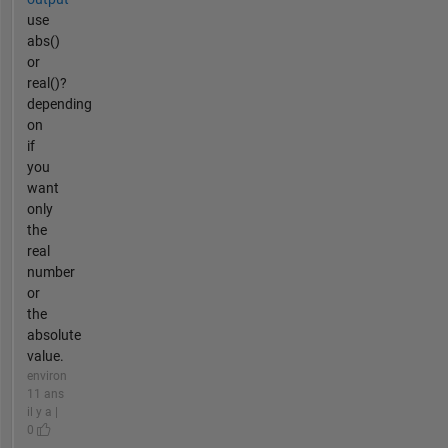
use
abs()
or
real()?
depending
on
if
you
want
only
the
real
number
or
the
absolute
value.
environ
11 ans
il y a |
0