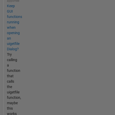
apportée
Keep
GUI
functions
running
when
opening
an
uigetfile
Dialog?
Try
calling
a
function
that
calls
the
uigetfile
function,
maybe
this
works