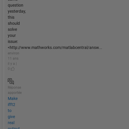
question
yesterday,
this
should
solve
your
issue:
<http://www.mathworks.com/matlabcentral/answ...
environ
11 ans
il y a |
0
Réponse
apportée
Make
ifft2
to
give
real
output