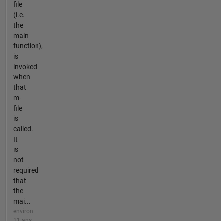
file
(i.e.
the
main
function),
is
invoked
when
that
m-
file
is
called.
It
is
not
required
that
the
mai...
environ
11 ans