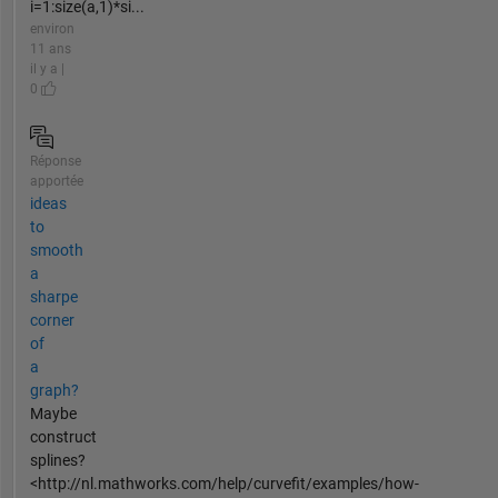
i=1:size(a,1)*si...
environ
11 ans
il y a |
0
Réponse
apportée
ideas
to
smooth
a
sharpe
corner
of
a
graph?
Maybe
construct
splines?
<http://nl.mathworks.com/help/curvefit/examples/how-