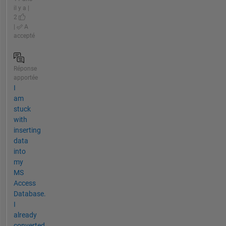
il y a |
2
|
A
accepté
Réponse
apportée
I
am
stuck
with
inserting
data
into
my
MS
Access
Database.
I
already
converted