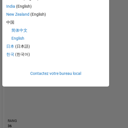
Tableau de bord
Physics
India
(English)
in
New Zealand
(English)
Statistiques
Enschede
中国
MATLAB Answers
Cody
All
简体中文
English
-10
-20
15
25
35
45
70
-5
5
60
日本
(日本語)
50
CONTRIBUTIONS
한국
(한국어)
40
10
30
Contactez votre bureau local
20
10
0
05/16
08/17
11/18
02/20
05/21
08/22
11/23
02/25
05/26
07/16
12/17
05/19
10/20
03/22
08/23
01/25
06/26
02/15
09/16
04/18
11/19
L
06/21
01/23
08/24
03/26
CHRONOLOGIE
RANG
36