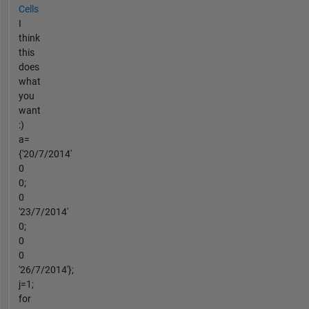
Cells
I
think
this
does
what
you
want
:)
a=
{'20/7/2014'
0
0;
0
'23/7/2014'
0;
0
0
'26/7/2014'};
j=1;
for