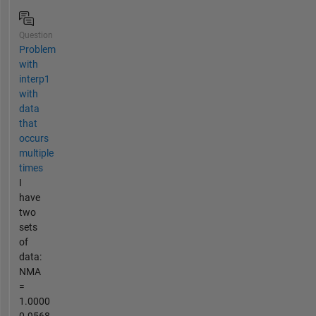
Question
Problem
with
interp1
with
data
that
occurs
multiple
times
I
have
two
sets
of
data:
NMA
=
1.0000
0.9568