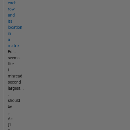
each
row
and
its
location
in
a
matrix
Edit:
seems
like
I
misread
second
largest...
,
should
be
;.
A=
[1