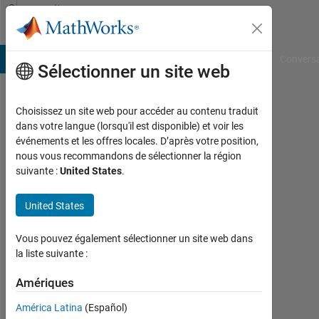
Passer au contenu
Community
Profile
B Answers
File Exchange
Cody
AI Chat Playground
Convers
Sélectionner un site web
Choisissez un site web pour accéder au contenu traduit
Thomas
dans votre langue (lorsqu'il est disponible) et voir les
événements et les offres locales. D’après votre position,
Koelen
nous vous recommandons de sélectionner la région
suivante :
United States
.
Océ
Technologies
United States
Last
seen:
Vous pouvez également sélectionner un site web dans
plus
la liste suivante :
d'un
an il
Amériques
y a
América Latina
(Español)
|