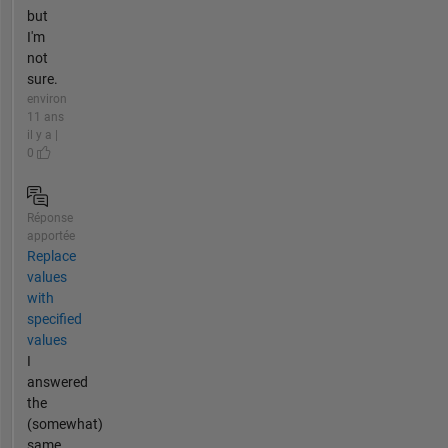
but
I'm
not
sure.
environ
11 ans
il y a |
0
Réponse
apportée
Replace
values
with
specified
values
I
answered
the
(somewhat)
same