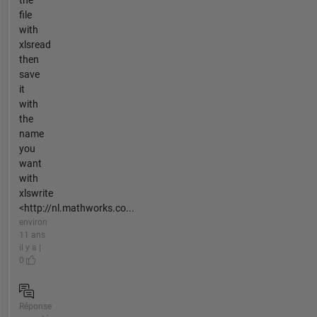
file
with
xlsread
then
save
it
with
the
name
you
want
with
xlswrite
<http://nl.mathworks.co...
environ
11 ans
il y a |
0
Réponse