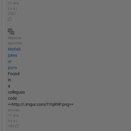
11 ans
il y a |
2361
Réponse
apportée
Matlab
jokes
or
puns
Found
in
a
collegues
code:
<<http://i.imgur.com/f1fqR9P.png>>
environ
11 ans
il y a |
183