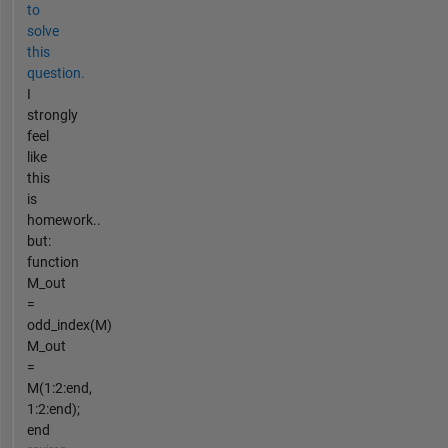
to
solve
this
question.
I
strongly
feel
like
this
is
homework..
but:
function
M_out
=
odd_index(M)
M_out
=
M(1:2:end,
1:2:end);
end