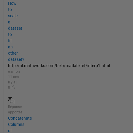
How
to
scale
a
dataset
to
fit
an
other
dataset?
http://nl.mathworks.com/help/matlab/ref/interp1.html
environ
11 ans
il y a |
0
Réponse
apportée
Concatenate
Columns
of