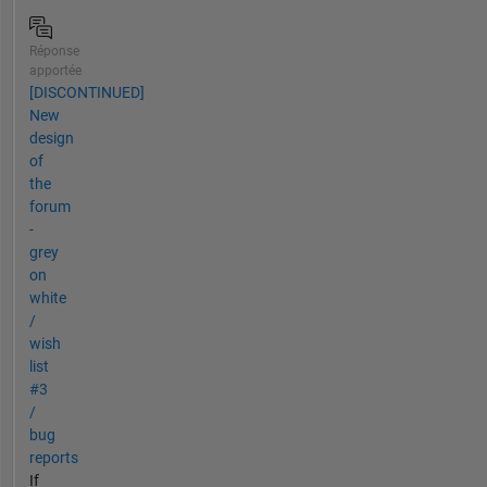
Réponse
apportée
[DISCONTINUED]
New
design
of
the
forum
-
grey
on
white
/
wish
list
#3
/
bug
reports
If