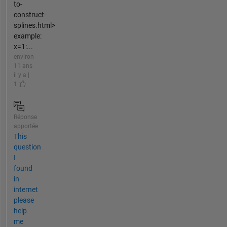
to-
construct-
splines.html>
example:
x=1:...
environ
11 ans
il y a |
1
Réponse
apportée
This
question
I
found
in
internet
please
help
me