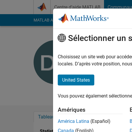
Passer au contenu
Centre d’aide MATLAB
Communau
MATLAB Answers
File Exchange
Cody
AI Cha
Sélectionner un 
Don Com
GMG Holdings 
Choisissez un site web pour accéder 
locales. D’après votre position, no
Last seen: plus de 4 a
Followers:
0
Followi
United States
Follow
Messa
Vous pouvez également sélectionner 
Amériques
Tableau de bord
Badges
Recommanda
América Latina
(Español)
Canada
(English)
Statistiques