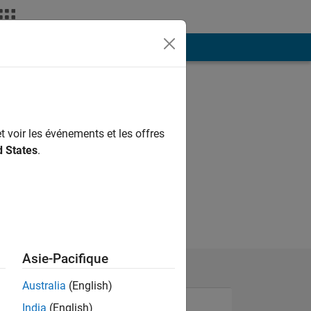
ión
Más
t voir les événements et les offres
d States
.
Asie-Pacifique
Australia
(English)
India
(English)