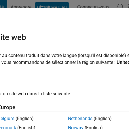
té
Apprendre
Connectez-vous
Obtenir MATLAB
t Playground
Conversaciones
Competiciones
Blogs
Publicac
site web
mons
LLC
au contenu traduit dans votre langue (lorsqu'il est disponible) e
us vous recommandons de sélectionner la région suivante :
Unite
ns il y a
|
Actif depuis 2016
ng:
0
ge
un site web dans la liste suivante :
Europe
tions
Belgium
(English)
Netherlands
(English)
Denmark
(English)
Norway
(English)