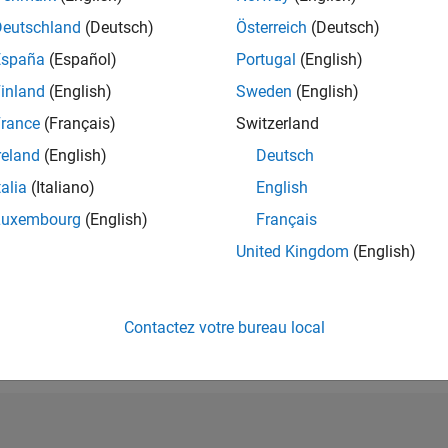
RANG
Deutschland
(Deutsch)
Österreich
(Deutsch)
34 995
España
(Español)
Portugal
(English)
of 302 028
inland
(English)
Sweden
(English)
RÉPUTATION
1
rance
(Français)
Switzerland
reland
(English)
Deutsch
CONTRIBUTIO
1
Question
talia
(Italiano)
English
0
Réponses
Luxembourg
(English)
Français
ACCEPTATION
United Kingdom
(English)
VOS RÉPONS
0.0%
9/20
06/21
L
03/22
12/22
09/23
06/24
03/25
12/25
CHRONOLOGIE
VOTES REÇUS
Contactez votre bureau local
1