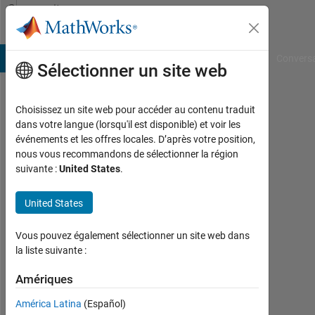
Passer au contenu
Community
Profile
B Answers
File Exchange
Cody
AI Chat Playground
Convers
Sélectionner un site web
Choisissez un site web pour accéder au contenu traduit
Ryu
dans votre langue (lorsqu'il est disponible) et voir les
événements et les offres locales. D’après votre position,
Actif
nous vous recommandons de sélectionner la région
depuis
suivante :
United States
.
2014
United States
Followers:
0
Vous pouvez également sélectionner un site web dans
la liste suivante :
Following:
0
Amériques
América Latina
(Español)
Follow