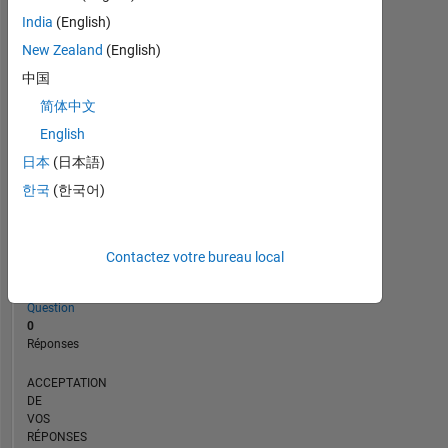
CHRONOLOGIE
India
(English)
New Zealand
(English)
中国
RANG
85
简体中文
451
English
of
302
日本
(日本語)
028
한국
(한국어)
RÉPUTATION
0
Contactez votre bureau local
CONTRIBUTIONS
1
Question
0
Réponses
ACCEPTATION
DE
VOS
RÉPONSES