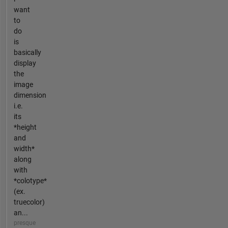
want
to
do
is
basically
display
the
image
dimension
i.e.
its
*height
and
width*
along
with
*colotype*
(ex.
truecolor)
an...
presque