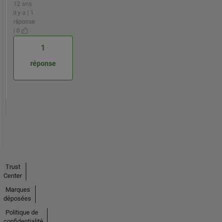
12 ans
il y a | 1
réponse
| 0
1
réponse
Trust
Center
Marques
déposées
Politique de
confidentialité