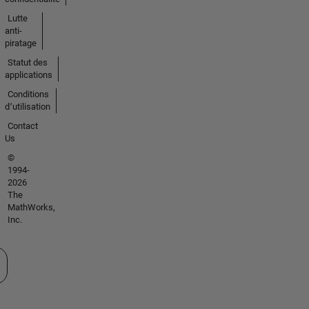
Lutte
anti-
piratage
Statut des
applications
Conditions
d՚utilisation
Contact
Us
©
1994-
2026
The
MathWorks,
Inc.
tionner un site web