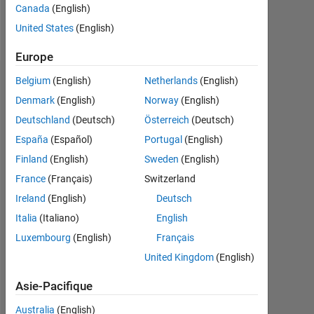
Canada
(English)
Message
United States
(English)
Europe
Belgium
(English)
Netherlands
(English)
Tableau de bord
Denmark
(English)
Norway
(English)
Statistiques
Deutschland
(Deutsch)
Österreich
(Deutsch)
España
(Español)
Portugal
(English)
MATLAB Answers
Finland
(English)
Sweden
(English)
-2
-1
3
2
France
(Français)
Switzerland
Ireland
(English)
Deutsch
CONTRIBUTIONS
Italia
(Italiano)
English
Luxembourg
L
1
(English)
Français
United Kingdom
(English)
Asie-Pacifique
0
Australia
(English)
11/15
02/17
05/18
11/20
02/22
05/23
11/25
01/16
06/17
11/18
04/20
09/21
02/23
07/24
12/25
08/14
04/16
12/17
08/19
L
04/21
12/22
08/24
04/26