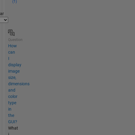
(1)
par
Question
How
can
I
display
image
size,
dimensions
and
color
type
in
the
GUI?
What
i