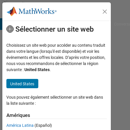
Passer au contenu
Community
Profile
B Answers
File Exchange
Cody
AI Chat Playground
Convers
Sélectionner un site web
Choisissez un site web pour accéder au contenu traduit
zhou
dans votre langue (lorsqu'il est disponible) et voir les
événements et les offres locales. D’après votre position,
Nanjing
nous vous recommandons de sélectionner la région
Fujitsu
suivante :
United States
.
Last
United States
seen:
environ
6 ans il
Vous pouvez également sélectionner un site web dans
y a
la liste suivante :
|
Amériques
Actif
depuis
América Latina
(Español)
2014