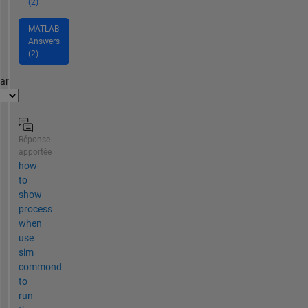
(2)
MATLAB
Answers
(2)
par
Réponse
apportée
how
to
show
process
when
use
sim
commond
to
run