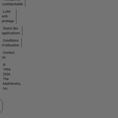
confidentialité
Lutte
anti-
piratage
Statut des
applications
Conditions
d՚utilisation
Contact
Us
©
1994-
2026
The
MathWorks,
Inc.
tionner un site web