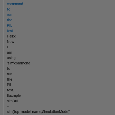
commond
to
run
the
PIL
test
Hello:
Now
I
am
using
"sim"commond
to
run
the
Pil
test.
Eaxmple:
simOut
=
sim(top_model_name,'SimulationMode','...