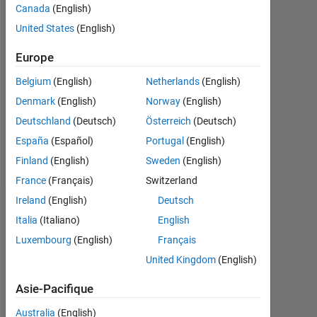
Canada
(English)
Followers:
United States
(English)
0
Europe
Following:
Belgium
(English)
Netherlands
(English)
0
Denmark
(English)
Norway
(English)
Deutschland
(Deutsch)
Österreich
(Deutsch)
Follow
España
(Español)
Portugal
(English)
Message
Finland
(English)
Sweden
(English)
France
(Français)
Switzerland
Ireland
(English)
Deutsch
Tableau de bord
Italia
(Italiano)
English
Luxembourg
(English)
Français
Statistiques
United Kingdom
(English)
MATLAB Answers
Asie-Pacifique
-2
-1
4
3
Australia
(English)