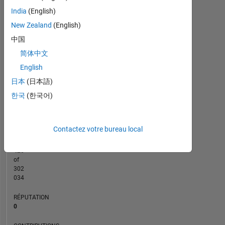
India
(English)
CONTRIBUTIONS
2
New Zealand
(English)
L
中国
1
简体中文
English
0
日本
(日本語)
03/16
06/17
09/18
12/19
03/21
06/22
09/23
12/24
03/26
05/16
10/17
03/19
08/20
01/22
06/23
11/24
04/26
12/14
07/16
02/18
09/19
04/21
L
11/22
06/24
01/26
한국
(한국어)
CHRONOLOGIE
Contactez votre bureau local
RANG
201
420
of
302
034
RÉPUTATION
0