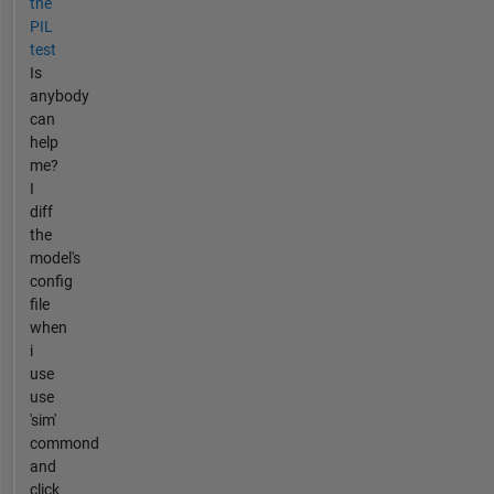
the
PIL
test
Is
anybody
can
help
me?
I
diff
the
model's
config
file
when
i
use
use
'sim'
commond
and
click