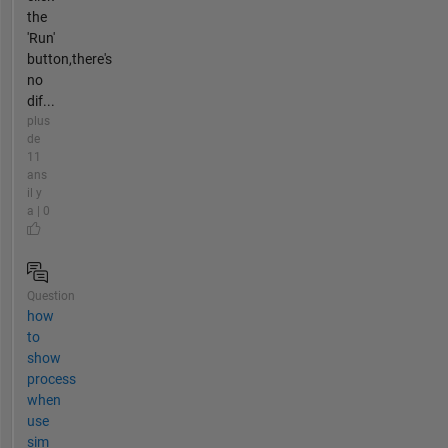
the
'Run'
button,there's
no
dif...
plus
de
11
ans
il y
a | 0
Question
how
to
show
process
when
use
sim