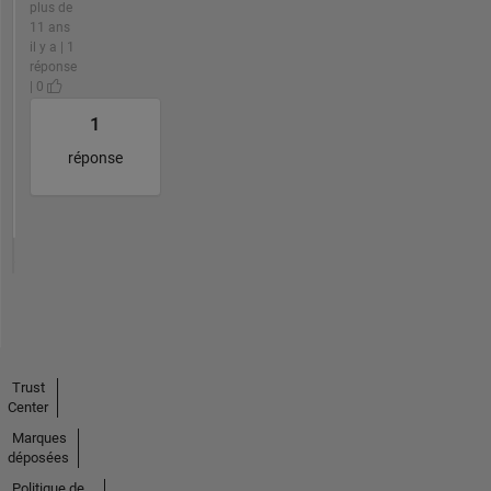
plus de
11 ans
il y a | 1
réponse
| 0
1
réponse
Trust
Center
Marques
déposées
Politique de