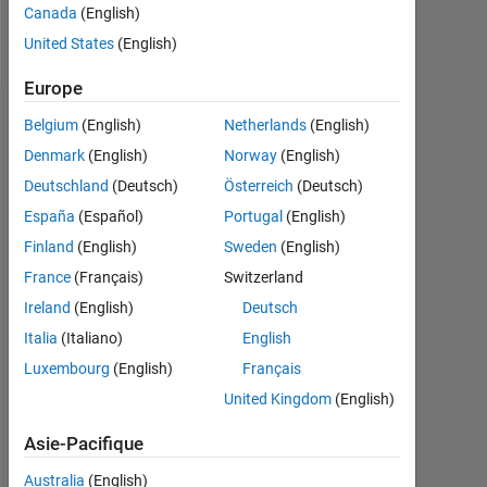
Canada
(English)
Message
United States
(English)
Europe
Recommandations
Belgium
(English)
Netherlands
(English)
Denmark
(English)
Norway
(English)
Please
Deutschland
(Deutsch)
Österreich
(Deutsch)
login
to
España
(Español)
Portugal
(English)
endorse
Finland
(English)
Sweden
(English)
this
France
(Français)
Switzerland
person
in
Ireland
(English)
Deutsch
a
Italia
(Italiano)
English
skill
Luxembourg
(English)
Français
United Kingdom
(English)
Asie-Pacifique
Australia
(English)