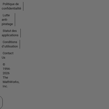
Politique de
confidentialité
Lutte
anti-
piratage
Statut des
applications
Conditions
d՚utilisation
Contact
Us
©
1994-
2026
The
MathWorks,
Inc.
tionner un site web