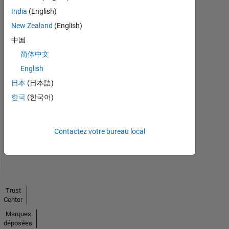
India
(English)
New Zealand
(English)
中国
简体中文
English
No
日本
(日本語)
Endorsements
한국
(한국어)
received
Contactez votre bureau local
Trust
Center
Marques
déposées