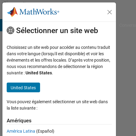
Passer au contenu
Community
Profile
B Answers
File Exchange
Cody
AI Chat Playground
Convers
Sélectionner un site web
Choisissez un site web pour accéder au contenu traduit
Florian
dans votre langue (lorsqu'il est disponible) et voir les
événements et les offres locales. D’après votre position,
Actif
nous vous recommandons de sélectionner la région
depuis
suivante :
United States
.
2015
United States
Followers:
0
Vous pouvez également sélectionner un site web dans
Following:
la liste suivante :
0
Amériques
América Latina
(Español)
Follow