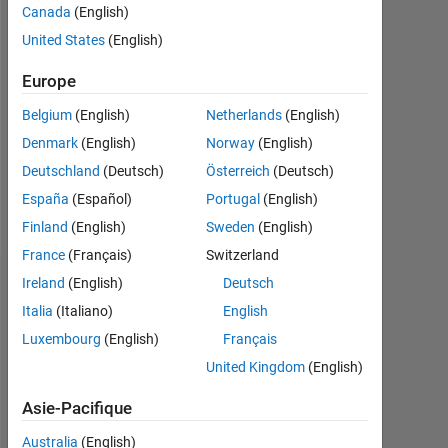
Canada
(English)
Followers:
United States
(English)
0
Europe
Following:
0
Belgium
(English)
Netherlands
(English)
Denmark
(English)
Norway
(English)
Follow
Deutschland
(Deutsch)
Österreich
(Deutsch)
España
(Español)
Portugal
(English)
Message
Finland
(English)
Sweden
(English)
France
(Français)
Switzerland
Ireland
(English)
Deutsch
Tableau de bord
Italia
(Italiano)
English
Statistiques
Luxembourg
(English)
Français
United Kingdom
(English)
MATLAB Answers
Asie-Pacifique
-2
-1
3
2
Australia
(English)