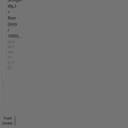
Strings!!
dig_t
=
floor
(yyyy
/
1000);...
plus
de 9
ans
il y
a | 0
Trust
Center