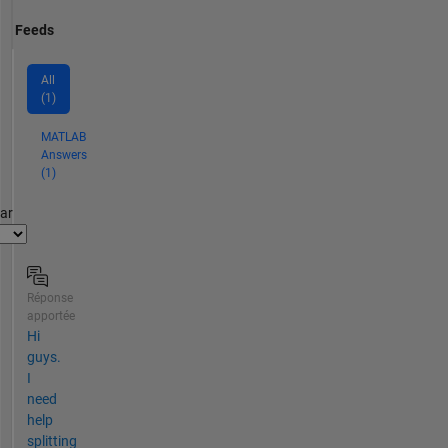
Feeds
All
(1)
MATLAB
Answers
(1)
par
Réponse
apportée
Hi
guys.
I
need
help
splitting