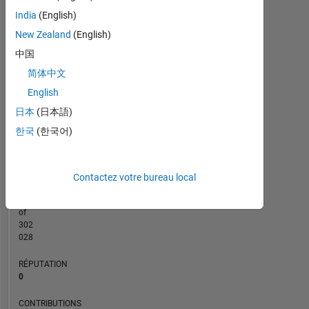
CONTRIBUTIONS
India
(English)
New Zealand
(English)
L
1
中国
简体中文
English
0
日本
(日本語)
04/18
04/19
04/20
04/22
04/23
04/24
04/26
06/18
08/19
10/20
12/21
02/23
06/25
04/17
08/18
12/19
04/21
L
08/22
12/23
04/25
08/26
CHRONOLOGIE
한국
(한국어)
RANG
Contactez votre bureau local
248
779
of
302
028
RÉPUTATION
0
CONTRIBUTIONS