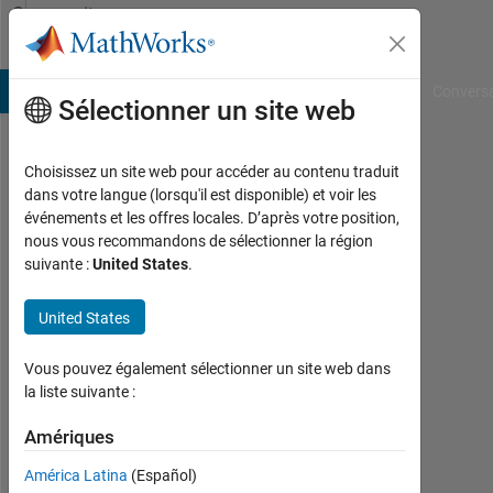
Passer au contenu
Community
Profile
B Answers
File Exchange
Cody
AI Chat Playground
Convers
Sélectionner un site web
Choisissez un site web pour accéder au contenu traduit
Joachim
dans votre langue (lorsqu'il est disponible) et voir les
événements et les offres locales. D’après votre position,
Posselt
nous vous recommandons de sélectionner la région
suivante :
United States
.
BTU
-
United States
Universität
Cottbus-
Vous pouvez également sélectionner un site web dans
Senftenberg
la liste suivante :
Actif
Amériques
depuis
2017
América Latina
(Español)