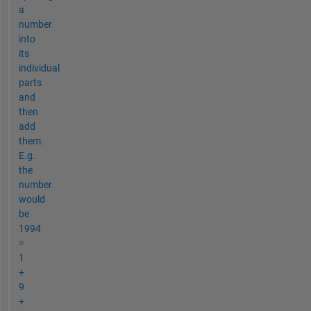
a
number
into
its
individual
parts
and
then
add
them.
E.g.
the
number
would
be
1994
=
1
+
9
+