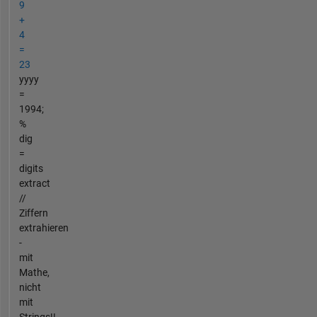
9
+
4
=
23
yyyy
=
1994;
%
dig
=
digits
extract
//
Ziffern
extrahieren
-
mit
Mathe,
nicht
mit