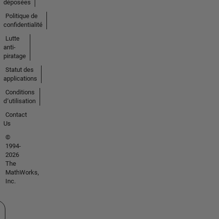
déposées
Politique de
confidentialité
Lutte
anti-
piratage
Statut des
applications
Conditions
d՚utilisation
Contact
Us
©
1994-
2026
The
MathWorks,
Inc.
tionner un site web