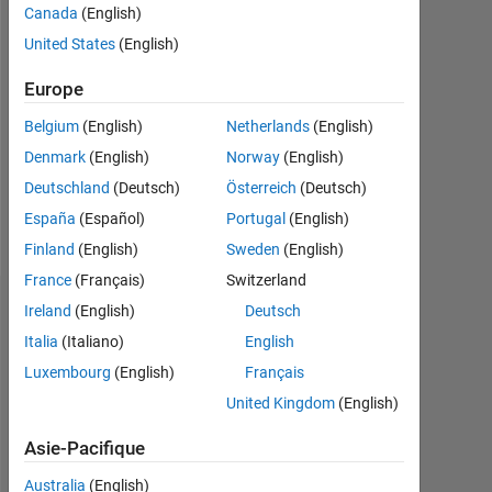
Canada
(English)
y a
United States
(English)
Followers:
0
Europe
Belgium
(English)
Netherlands
(English)
Following:
0
Denmark
(English)
Norway
(English)
Deutschland
(Deutsch)
Österreich
(Deutsch)
España
(Español)
Portugal
(English)
Follow
Finland
(English)
Sweden
(English)
France
(Français)
Switzerland
Ireland
(English)
Deutsch
Tableau de bord
Italia
(Italiano)
English
Feeds
Luxembourg
(English)
Français
United Kingdom
(English)
Asie-Pacifique
Australia
(English)