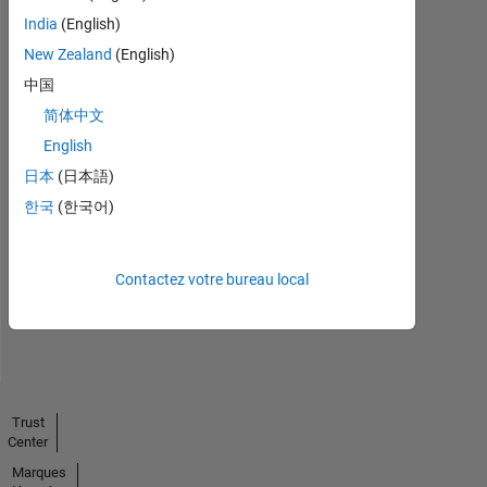
India
(English)
New Zealand
(English)
中国
简体中文
English
日本
(日本語)
Pas
한국
(한국어)
d'activité
Contactez votre bureau local
Trust
Center
Marques