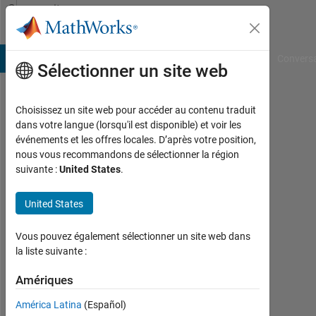
Passer au contenu
Community
Profile
B Answers
File Exchange
Cody
AI Chat Playground
Convers
Sélectionner un site web
Choisissez un site web pour accéder au contenu traduit
Luis
dans votre langue (lorsqu'il est disponible) et voir les
événements et les offres locales. D’après votre position,
Ignacio
nous vous recommandons de sélectionner la région
suivante :
United States
.
Gómez-
Jordana
United States
Martín
Vous pouvez également sélectionner un site web dans
la liste suivante :
Last
seen:
Amériques
plus
de 4
América Latina
(Español)
ans il