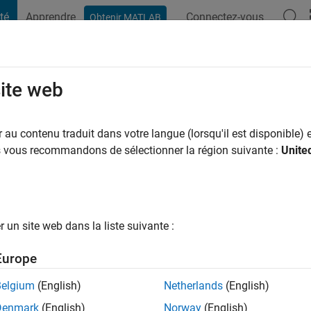
té
Apprendre
Connectez-vous
Obtenir MATLAB
t Playground
Conversaciones
Competiciones
Blogs
Publicac
site web
rdous
au contenu traduit dans votre langue (lorsqu'il est disponible) e
ng:
0
us vous recommandons de sélectionner la région suivante :
Unite
un site web dans la liste suivante :
tions
Europe
Belgium
(English)
Netherlands
(English)
Denmark
(English)
Norway
(English)