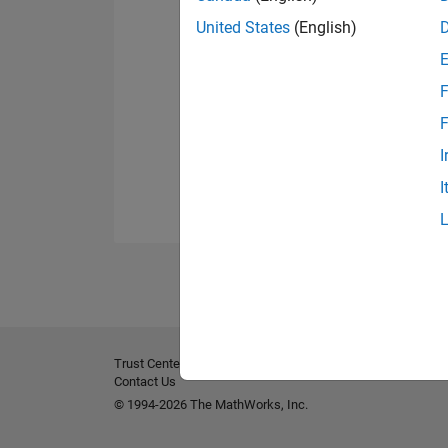
United States
(English)
F
F
I
I
Trust Center
Marques déposées
Politique de confident
Contact Us
© 1994-2026 The MathWorks, Inc.