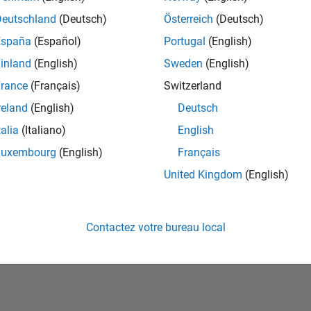
Deutschland
(Deutsch)
Österreich
(Deutsch)
España
(Español)
Portugal
(English)
inland
(English)
Sweden
(English)
rance
(Français)
Switzerland
reland
(English)
Deutsch
talia
(Italiano)
English
No Badges Earned
Luxembourg
(English)
Français
United Kingdom
(English)
Contactez votre bureau local
ialité
Lutte anti-piratage
Statut des applications
Conditions d՚utilisation