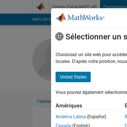
Passer au contenu
Centre d’aide MATLAB
Communau
MATLAB Answers
File Exchange
Cody
AI Cha
Sélectionner un 
Farhan Fe
Choisissez un site web pour accéder 
Followers:
0
Followi
locales. D’après votre position, no
Follow
United States
Vous pouvez également sélectionner 
Tableau de bord
Badges
Recommanda
Amériques
América Latina
(Español)
Canada
(English)