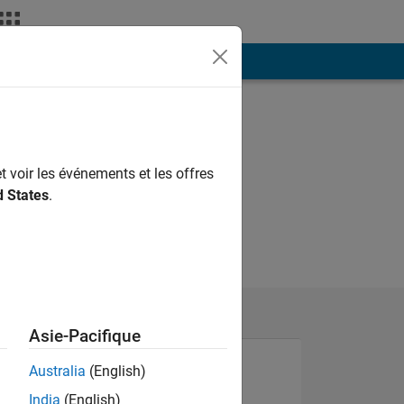
ión
Más
t voir les événements et les offres
d States
.
Asie-Pacifique
Australia
(English)
India
(English)