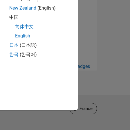
New Zealand
(English)
中国
简体中文
English
日本
(日本語)
한국
(한국어)
Afficher tout Badges
Sélectionner un site web
France