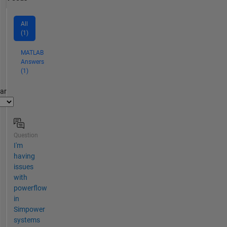
All
(1)
MATLAB
Answers
(1)
par
Question
I'm
having
issues
with
powerflow
in
Simpower
systems