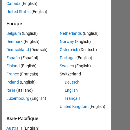
Canada
(English)
Followers:
United States
(English)
0
Europe
Following:
0
Belgium
(English)
Netherlands
(English)
Denmark
(English)
Norway
(English)
Follow
Deutschland
(Deutsch)
Österreich
(Deutsch)
España
(Español)
Portugal
(English)
Finland
(English)
Sweden
(English)
Tableau de bord
France
(Français)
Switzerland
Ireland
(English)
Deutsch
Statistiques
Italia
(Italiano)
English
Luxembourg
(English)
Français
MATLAB Answers
United Kingdom
(English)
-2
-1
3
2
Asie-Pacifique
Australia
(English)