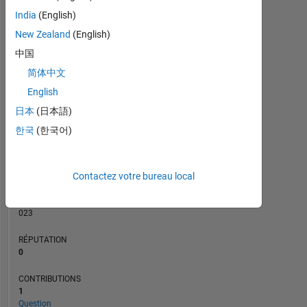
CONTRIBUTIONS
India
(English)
L
1
New Zealand
(English)
中国
简体中文
0
02/17
03/18
04/19
05/20
06/21
07/22
08/23
09/24
10/25
04/17
07/18
10/19
01/21
04/22
10/24
01/26
01/16
07/17
01/19
07/20
L
01/22
07/23
01/25
07/26
English
CHRONOLOGIE
日本
(日本語)
한국
(한국어)
RANG
220
Contactez votre bureau local
476
of
302
023
RÉPUTATION
0
CONTRIBUTIONS
1
Question