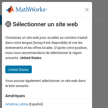
Passer au contenu
Community
Profile
B Answers
File Exchange
Cody
AI Chat Playground
Convers
Sélectionner un site web
Choisissez un site web pour accéder au contenu traduit
Aditya
dans votre langue (lorsqu'il est disponible) et voir les
événements et les offres locales. D’après votre position,
Venkataraman
nous vous recommandons de sélectionner la région
suivante :
United States
.
Last
seen:
plus
United States
de 5
ans il
Vous pouvez également sélectionner un site web dans
y a
la liste suivante :
|
Actif
Amériques
depuis
América Latina
(Español)
2016