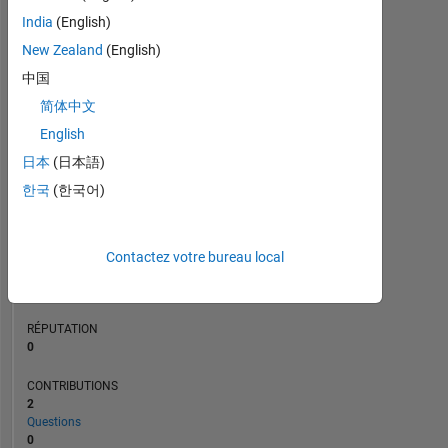
CONTRIBUTIONS
L
India
(English)
1
New Zealand
(English)
中国
0
简体中文
03/18
03/19
03/20
03/22
03/23
03/24
03/26
05/18
07/19
09/20
11/21
01/23
05/25
03/17
07/18
11/19
03/21
L
07/22
11/23
03/25
07/26
CHRONOLOGIE
English
日本
(日本語)
한국
(한국어)
RANG
246
902
of
Contactez votre bureau local
302
025
RÉPUTATION
0
CONTRIBUTIONS
2
Questions
0