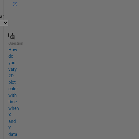
(2)
par
Question
How
do
you
vary
2D
plot
color
with
time
when
X
and
Y
data