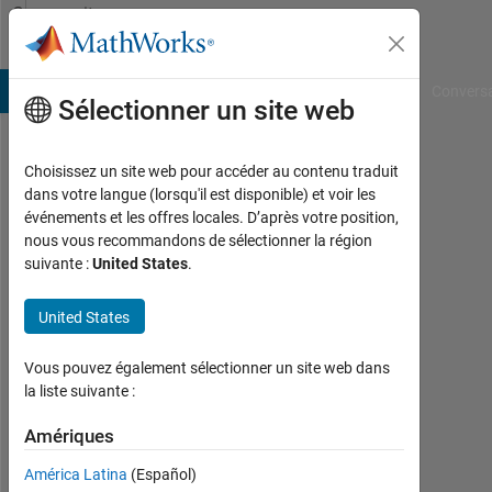
Passer au contenu
Community
Profile
B Answers
File Exchange
Cody
AI Chat Playground
Convers
Sélectionner un site web
Choisissez un site web pour accéder au contenu traduit
Rob
dans votre langue (lorsqu'il est disponible) et voir les
événements et les offres locales. D’après votre position,
Moak
nous vous recommandons de sélectionner la région
suivante :
United States
.
Last
seen:
environ
United States
3 ans il
y a
Vous pouvez également sélectionner un site web dans
|
la liste suivante :
Actif
depuis
Amériques
2017
América Latina
(Español)