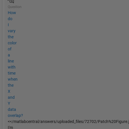
Question
How
do
I
vary
the
color
of
a
line
with
time
when
the
X
and
Y
data
overlap?
<</matlabcentral/answers/uploaded_files/72702/Patch%20Figure.
I'm