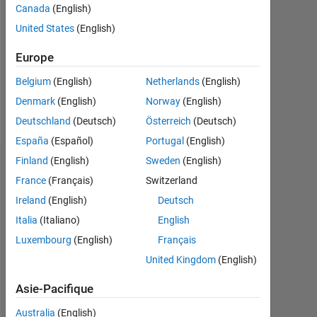
Followers:
Canada
(English)
0
United States
(English)
Following:
Europe
0
Belgium
(English)
Netherlands
(English)
Denmark
(English)
Norway
(English)
Follow
Deutschland
(Deutsch)
Österreich
(Deutsch)
España
(Español)
Portugal
(English)
Finland
(English)
Sweden
(English)
Tableau de bord
France
(Français)
Switzerland
Statistiques
Ireland
(English)
Deutsch
Italia
(Italiano)
English
MATLAB Answers
Luxembourg
(English)
Français
-2
-1
4
3
United Kingdom
(English)
Asie-Pacifique
2
Australia
(English)