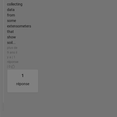
collecting
data
from
some
extensometers
that
show
soil...
plus de
9 ans il
y a | 1
réponse
| 0
1
réponse