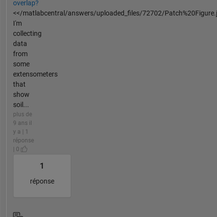
overlap?
<</matlabcentral/answers/uploaded_files/72702/Patch%20Figure.
I'm
collecting
data
from
some
extensometers
that
show
soil...
plus de
9 ans il
y a | 1
réponse
| 0
1
réponse