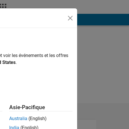
ión
Más
t voir les événements et les offres
d States
.
Asie-Pacifique
Australia
(English)
India
(English)