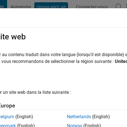
té
Apprendre
Connectez-vous
Obtenir MATLAB
t Playground
Conversaciones
Competiciones
Blogs
Publicac
site web
echelen
au contenu traduit dans votre langue (lorsqu'il est disponible) e
us vous recommandons de sélectionner la région suivante :
Unite
ng:
0
un site web dans la liste suivante :
Europe
tions
Belgium
(English)
Netherlands
(English)
Denmark
(English)
Norway
(English)