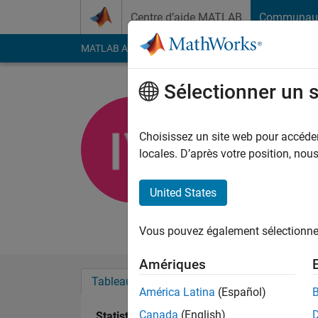
Passer au contenu
Centre d’aide MATLAB
Communau
MATLAB Answers
File Exchange
Cody
AI Cha
Sélectionner un 
Inti Vanm
KU Leuven
Choisissez un site web pour accéder 
locales. D’après votre position, no
Actif depuis 2015
Followers:
0
Followi
United States
Follow
Vous pouvez également sélectionner 
Amériques
Tableau de bord
Badges
Recommanda
América Latina
(Español)
Canada
(English)
Statistiques