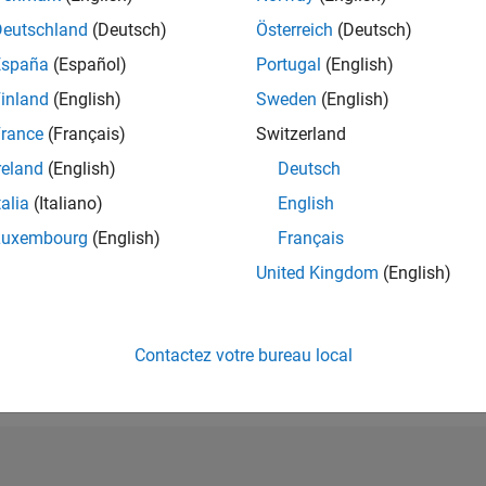
RANG
Deutschland
(Deutsch)
Österreich
(Deutsch)
219 717
España
(Español)
Portugal
(English)
of 302 023
inland
(English)
Sweden
(English)
RÉPUTATION
0
rance
(Français)
Switzerland
reland
(English)
Deutsch
CONTRIBUTIO
16
Questions
talia
(Italiano)
English
0
Réponses
Luxembourg
(English)
Français
ACCEPTATION
United Kingdom
(English)
VOS RÉPONS
75.0%
0
12/20
L
10/21
08/22
06/23
04/24
02/25
12/25
CHRONOLOGIE
VOTES REÇUS
Contactez votre bureau local
0