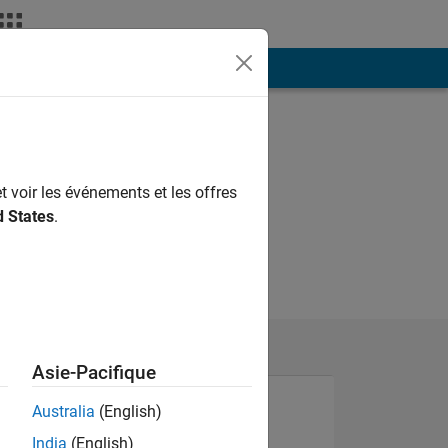
ión
Más
t voir les événements et les offres
d States
.
Asie-Pacifique
Australia
(English)
India
(English)