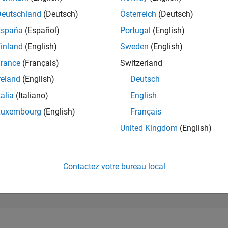
100 643
of 302 025
Deutschland
(Deutsch)
Österreich
(Deutsch)
España
(Español)
Portugal
(English)
RÉPUTATION
0
inland
(English)
Sweden
(English)
rance
(Français)
Switzerland
CONTRIBUTIO
1
Question
reland
(English)
Deutsch
0
Réponses
talia
(Italiano)
English
ACCEPTATION
Luxembourg
(English)
Français
VOS RÉPONS
100.0%
6/21
02/22
L
10/22
06/23
02/24
10/24
06/25
02/26
United Kingdom
(English)
CHRONOLOGIE
VOTES REÇUS
0
Contactez votre bureau local