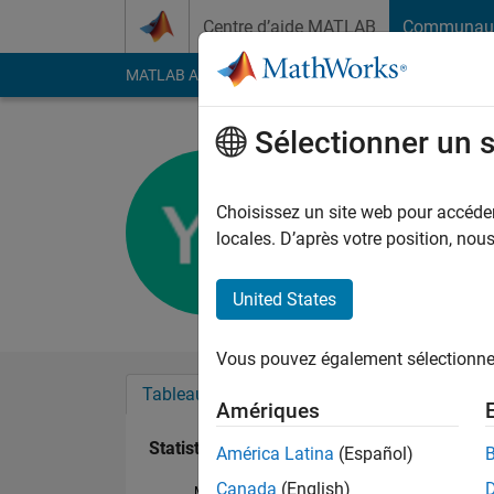
Passer au contenu
Centre d’aide MATLAB
Communau
MATLAB Answers
File Exchange
Cody
AI Cha
Sélectionner un 
Yoni Levy
Actif depuis 2017
Choisissez un site web pour accéder 
Followers:
0
Followi
locales. D’après votre position, no
Follow
United States
Vous pouvez également sélectionner 
Tableau de bord
Badges
Recommanda
Amériques
Statistiques
América Latina
(Español)
Canada
(English)
MATLAB Answers