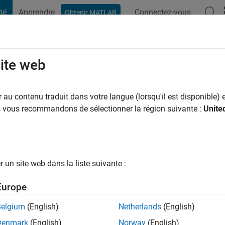
té
Apprendre
Connectez-vous
Obtenir MATLAB
t Playground
Conversaciones
Competiciones
Blogs
Publicac
site web
au contenu traduit dans votre langue (lorsqu'il est disponible) e
ng:
0
us vous recommandons de sélectionner la région suivante :
Unite
un site web dans la liste suivante :
tions
Europe
Belgium
(English)
Netherlands
(English)
RANG
Denmark
(English)
Norway
(English)