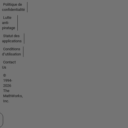
Politique de
confidentialité
Lutte
anti-
piratage
Statut des
applications
Conditions
d՚utilisation
Contact
Us
©
1994-
2026
The
MathWorks,
Inc.
tionner un site web