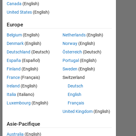
Canada
(English)
Follow
United States
(English)
Europe
Recommandations
Belgium
(English)
Netherlands
(English)
Denmark
(English)
Norway
(English)
Please
Deutschland
(Deutsch)
Österreich
(Deutsch)
login
to
España
(Español)
Portugal
(English)
endorse
Finland
(English)
Sweden
(English)
this
France
(Français)
Switzerland
person
in
Ireland
(English)
Deutsch
a
Italia
(Italiano)
English
skill
Luxembourg
(English)
Français
United Kingdom
(English)
Asie-Pacifique
Australia
(English)