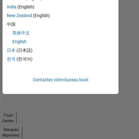
India
(English)
New Zealand
(English)
中国
简体中文
English
No
日本
(日本語)
Endorsements
한국
(한국어)
received
Contactez votre bureau local
Trust
Center
Marques
déposées