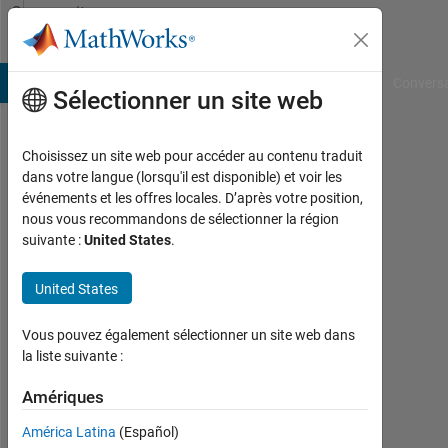
Passer au contenu
Community
Profile
B Answers
File Exchange
Cody
AI Chat Playground
Convers
Sélectionner un site web
Choisissez un site web pour accéder au contenu traduit
John
dans votre langue (lorsqu'il est disponible) et voir les
événements et les offres locales. D’après votre position,
Vargas
nous vous recommandons de sélectionner la région
suivante :
United States
.
Actif
depuis
2018
United States
Followers:
Vous pouvez également sélectionner un site web dans
0
la liste suivante :
Following:
Amériques
0
América Latina
(Español)