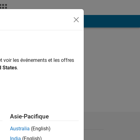
ión
Más
t voir les événements et les offres
d States
.
Asie-Pacifique
Australia
(English)
India
(English)