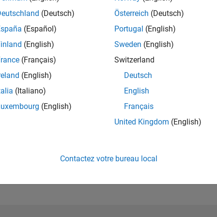
Deutschland
(Deutsch)
Österreich
(Deutsch)
España
(Español)
Portugal
(English)
inland
(English)
Sweden
(English)
rance
(Français)
Switzerland
reland
(English)
Deutsch
talia
(Italiano)
English
Luxembourg
(English)
Français
United Kingdom
(English)
Pas d'activité
Contactez votre bureau local