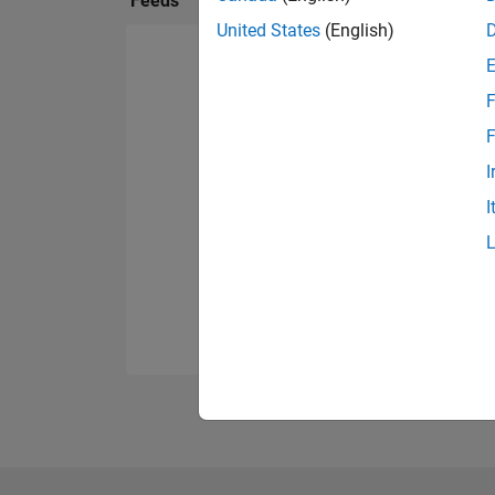
Feeds
United States
(English)
F
F
I
I