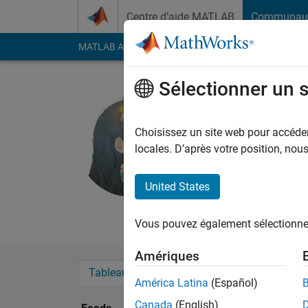
Passer au contenu
Centre d’aide MATLAB
Communau
MATLAB Answers
File Exchange
Cody
AI Cha
Sélectionner un 
Dandan Z
Linkoping Unive
Choisissez un site web pour accéder 
locales. D’après votre position, no
Followers:
0
Followi
United States
Follow
Messa
Vous pouvez également sélectionner 
Amériques
Tableau de bord
Badges
Recommanda
América Latina
(Español)
Canada
(English)