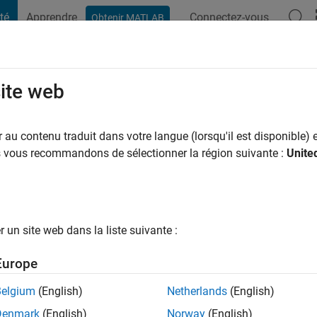
té
Apprendre
Connectez-vous
Obtenir MATLAB
t Playground
Conversaciones
Competiciones
Blogs
Publicac
site web
hang
rsity
au contenu traduit dans votre langue (lorsqu'il est disponible) e
us vous recommandons de sélectionner la région suivante :
Unite
ng:
0
ge
un site web dans la liste suivante :
Europe
tions
Belgium
(English)
Netherlands
(English)
Denmark
(English)
Norway
(English)