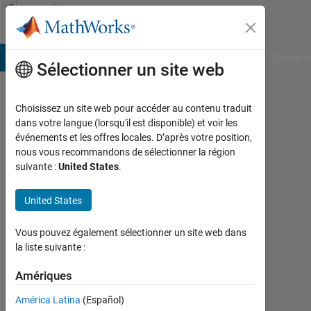
Passer au contenu
Community
Profile
B Answers
File Exchange
Cody
AI Chat Playground
Convers
Sélectionner un site web
Choisissez un site web pour accéder au contenu traduit
Bhagyashree
dans votre langue (lorsqu'il est disponible) et voir les
événements et les offres locales. D’après votre position,
Shivpuje
nous vous recommandons de sélectionner la région
suivante :
United States
.
Last
seen:
environ
United States
4 ans il
y a
Vous pouvez également sélectionner un site web dans
|
la liste suivante :
Actif
depuis
Amériques
2016
América Latina
(Español)