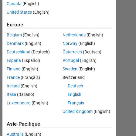
Followers:
Canada
(English)
0
United States
(English)
Following:
Europe
0
Belgium
(English)
Netherlands
(English)
Denmark
(English)
Norway
(English)
Follow
Deutschland
(Deutsch)
Österreich
(Deutsch)
España
(Español)
Portugal
(English)
Finland
(English)
Sweden
(English)
Badges
France
(Français)
Switzerland
Ireland
(English)
Deutsch
Italia
(Italiano)
English
Luxembourg
(English)
Français
United Kingdom
(English)
Asie-Pacifique
Australia
(English)