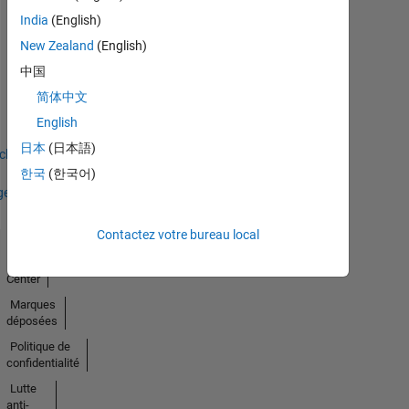
India
(English)
New Zealand
(English)
中国
No
简体中文
Badges
English
Earned
日本
(日本語)
icher
한국
(한국어)
ges
Contactez votre bureau local
Trust
Center
Marques
déposées
Politique de
confidentialité
Lutte
anti-