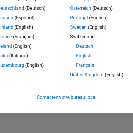
Deutschland
(Deutsch)
Österreich
(Deutsch)
Please
login
to endorse this person in a skill
España
(Español)
Portugal
(English)
inland
(English)
Sweden
(English)
rance
(Français)
Switzerland
reland
(English)
Deutsch
talia
(Italiano)
English
Luxembourg
(English)
Français
United Kingdom
(English)
No Endorsements received
Contactez votre bureau local