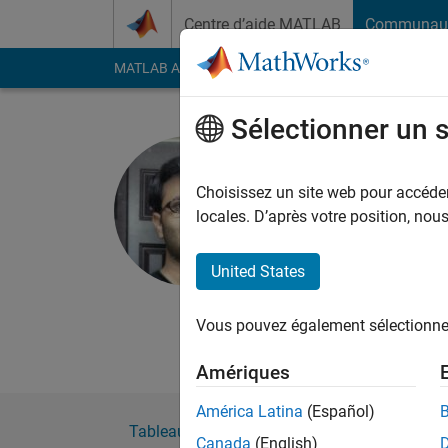
Passer au contenu
Centre d’aide MATLAB
Communau
MATLAB Answers
File Exchange
Cody
AI Cha
Sélectionner un 
Chirag Pa
Choisissez un site web pour accéder 
MathWorks
locales. D’après votre position, no
Actif depuis 2017
Followers:
0
Followi
United States
Follow
Messa
Vous pouvez également sélectionner 
I am an Engineer at
Amériques
América Latina
(Español)
Tableau de bord
Badges
Recommanda
Canada
(English)