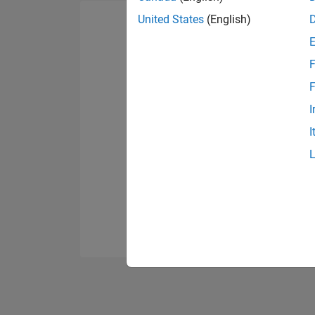
United States
(English)
F
F
I
I