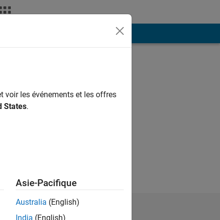
ión
Más
t voir les événements et les offres
d States
.
Asie-Pacifique
Australia
(English)
India
(English)