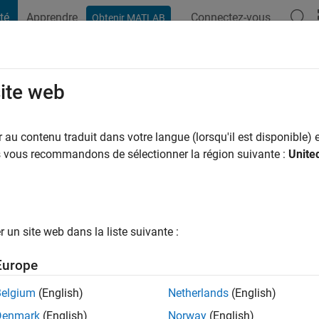
té
Apprendre
Connectez-vous
Obtenir MATLAB
t Playground
Conversaciones
Competiciones
Blogs
Publicac
site web
rekh
au contenu traduit dans votre langue (lorsqu'il est disponible) e
us vous recommandons de sélectionner la région suivante :
Unite
ng:
0
ge
un site web dans la liste suivante :
 MathWorks and a Computer Science graduate by education.
Europe
Belgium
(English)
Netherlands
(English)
tions
Denmark
(English)
Norway
(English)