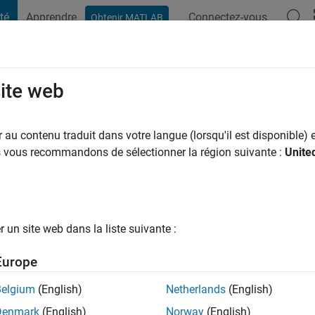
té
Apprendre
Connectez-vous
Obtenir MATLAB
t Playground
Conversaciones
Competiciones
Blogs
Publicac
site web
ns il y a
au contenu traduit dans votre langue (lorsqu'il est disponible) e
ng:
0
us vous recommandons de sélectionner la région suivante :
Unite
un site web dans la liste suivante :
tions
Europe
Belgium
(English)
Netherlands
(English)
Denmark
(English)
Norway
(English)