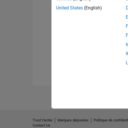
United States
(English)
F
F
I
I
Trust Center
Marques déposées
Politique de confident
Contact Us