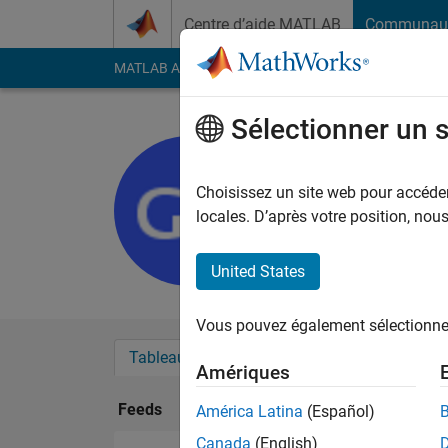
Passer au contenu
Centre d’aide MATLAB
Communau
MATLAB Answers
File Exchange
Cody
AI Cha
Sélectionner un 
G Dalzell
Last seen: plus de 4 a
Choisissez un site web pour accéder 
Followers:
0
Followi
locales. D’après votre position, no
Follow
United States
Vous pouvez également sélectionner 
Tableau de bord
Badges
Recommanda
Amériques
Feeds
América Latina
(Español)
Canada
(English)