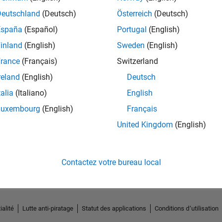
Deutschland
(Deutsch)
Österreich
(Deutsch)
España
(Español)
Portugal
(English)
inland
(English)
Sweden
(English)
rance
(Français)
Switzerland
reland
(English)
Deutsch
talia
(Italiano)
English
Luxembourg
(English)
Français
United Kingdom
(English)
Pas d'activité
Contactez votre bureau local
ialité
Lutte anti-piratage
Statut des applications
Conditions d՚utilisation