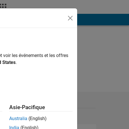
ión
Más
t voir les événements et les offres
d States
.
Asie-Pacifique
Australia
(English)
India
(English)