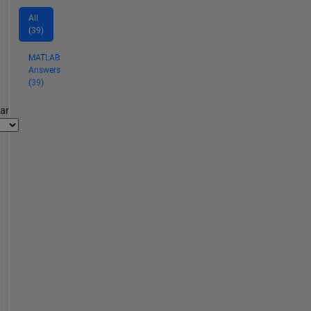
All
(39)
MATLAB
Answers
(39)
par