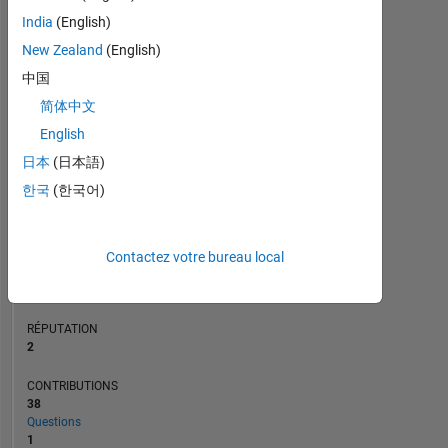
CONTRIBUTIONS
10
6
India
(English)
4
New Zealand
(English)
2
中国
0
简体中文
04/20
01/21
10/21
04/23
01/24
10/24
04/26
05/20
03/21
01/22
11/22
09/23
05/25
03/26
07/19
07/20
07/21
07/22
L
07/23
07/24
07/25
07/26
CHRONOLOGIE
English
日本
(日本語)
한국
(한국어)
RANG
17
887
of
Contactez votre bureau local
302
023
RÉPUTATION
2
CONTRIBUTIONS
38
Questions
1