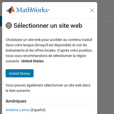
Passer au contenu
Community
Profile
B Answers
File Exchange
Cody
AI Chat Playground
Convers
Sélectionner un site web
Choisissez un site web pour accéder au contenu traduit
DARLINGTON
dans votre langue (lorsqu'il est disponible) et voir les
événements et les offres locales. D’après votre position,
ETAJE
nous vous recommandons de sélectionner la région
suivante :
United States
.
Last
seen:
presque
United States
3 ans il
y a
Vous pouvez également sélectionner un site web dans
|
la liste suivante :
Actif
depuis
Amériques
2019
América Latina
(Español)