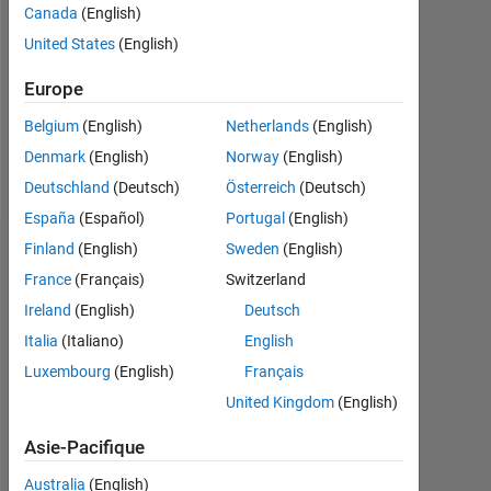
Followers:
Canada
(English)
0
United States
(English)
Following:
Europe
0
Belgium
(English)
Netherlands
(English)
Denmark
(English)
Norway
(English)
Follow
Deutschland
(Deutsch)
Österreich
(Deutsch)
España
(Español)
Portugal
(English)
Finland
(English)
Sweden
(English)
Tableau de bord
France
(Français)
Switzerland
Statistiques
Ireland
(English)
Deutsch
Italia
(Italiano)
English
MATLAB Answers
Luxembourg
(English)
Français
14
-2
-1
-4
1
3
5
7
12
United Kingdom
(English)
10
Asie-Pacifique
8
Australia
(English)