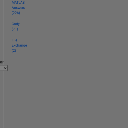
MATLAB
Answers
(226)
Cody
(71)
File
Exchange
(2)
par