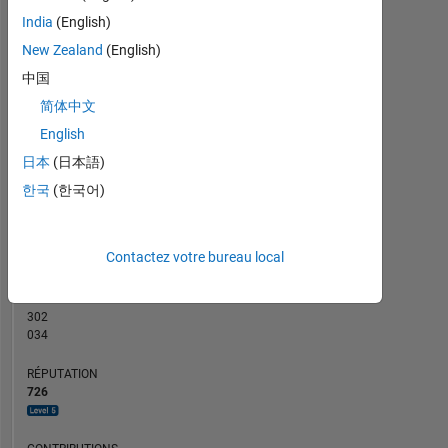
30
India
(English)
CONTRIBUTIONS
25
New Zealand
(English)
20
10
中国
15
10
简体中文
5
English
0
日本
(日本語)
07/20
04/21
01/22
07/23
04/24
01/25
07/26
08/20
06/21
04/22
02/23
12/23
08/25
06/26
10/19
10/20
10/21
10/22
L
10/23
10/24
10/25
한국
(한국어)
CHRONOLOGIE
Contactez votre bureau local
RANG
160
of
302
034
RÉPUTATION
726