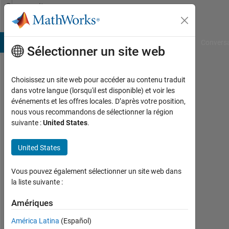
Passer au contenu
Community
Profile
B Answers
File Exchange
Cody
AI Chat Playground
Convers
Sélectionner un site web
Choisissez un site web pour accéder au contenu traduit
Turlough
dans votre langue (lorsqu'il est disponible) et voir les
événements et les offres locales. D’après votre position,
Hughes
nous vous recommandons de sélectionner la région
suivante :
United States
.
Last
seen:
environ
United States
3 ans il
y a
Vous pouvez également sélectionner un site web dans
|
la liste suivante :
Actif
depuis
Amériques
2019
América Latina
(Español)