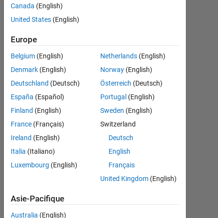
Followers:
Canada
(English)
0
United States
(English)
Following:
Europe
0
Belgium
(English)
Netherlands
(English)
Denmark
(English)
Norway
(English)
Follow
Deutschland
(Deutsch)
Österreich
(Deutsch)
España
(Español)
Portugal
(English)
Spoken
Finland
(English)
Sweden
(English)
Languages:
English
France
(Français)
Switzerland
Ireland
(English)
Deutsch
Tableau de bord
Italia
(Italiano)
English
Luxembourg
(English)
Français
Statistiques
United Kingdom
(English)
MATLAB Answers
Cody
File Exchange
All
Asie-Pacifique
-10
-20
40
45
50
80
60
70
-5
35
Australia
(English)