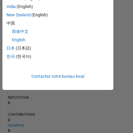
CONTRIBUTIONS
L
1
India
(English)
New Zealand
(English)
中国
0
简体中文
07/21
03/22
11/22
07/23
11/24
07/25
03/26
08/21
05/22
02/23
11/23
08/24
05/25
02/26
11/20
09/21
07/22
05/23
L
03/24
01/25
11/25
CHRONOLOGIE
English
日本
(日本語)
한국
(한국어)
RANG
288
888
of
Contactez votre bureau local
302
025
RÉPUTATION
0
CONTRIBUTIONS
2
Questions
0