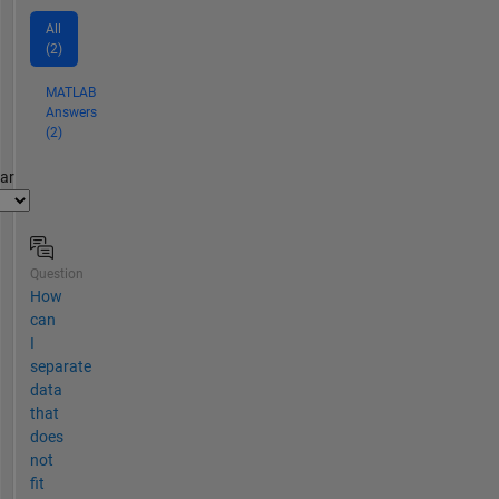
All
(2)
MATLAB
Answers
(2)
par
Question
How
can
I
separate
data
that
does
not
fit