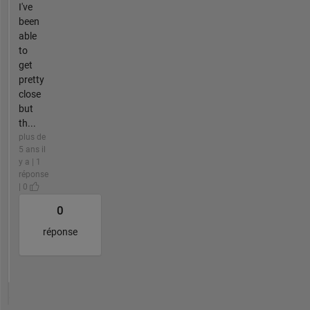
I've
been
able
to
get
pretty
close
but
th...
plus de
5 ans il
y a | 1
réponse
| 0
0
réponse