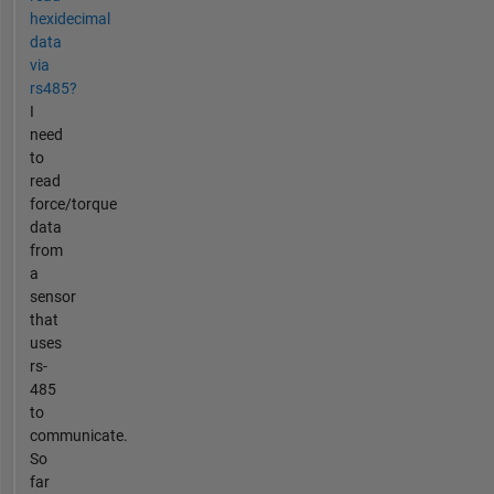
hexidecimal
data
via
rs485?
I
need
to
read
force/torque
data
from
a
sensor
that
uses
rs-
485
to
communicate.
So
far