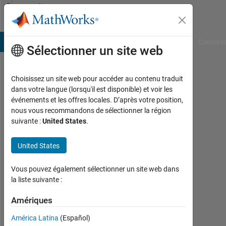
Passer au contenu
Community
Profile
B Answers
File Exchange
Cody
AI Chat Playground
Convers
Sélectionner un site web
Choisissez un site web pour accéder au contenu traduit
Cir
dans votre langue (lorsqu'il est disponible) et voir les
événements et les offres locales. D’après votre position,
2t
nous vous recommandons de sélectionner la région
suivante :
United States
.
Last
seen:
plus
United States
de 4
ans il
Vous pouvez également sélectionner un site web dans
y a
la liste suivante :
|
Actif
Amériques
depuis
América Latina
(Español)
2020