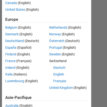
Canada
(English)
Followers:
United States
(English)
0
Europe
Following:
0
Belgium
(English)
Netherlands
(English)
Denmark
(English)
Norway
(English)
Follow
Deutschland
(Deutsch)
Österreich
(Deutsch)
España
(Español)
Portugal
(English)
Finland
(English)
Sweden
(English)
Tableau de bord
France
(Français)
Switzerland
Ireland
(English)
Deutsch
Statistiques
Italia
(Italiano)
English
Luxembourg
(English)
Français
MATLAB Answers
United Kingdom
(English)
-2
-1
6
5
Asie-Pacifique
4
Australia
(English)