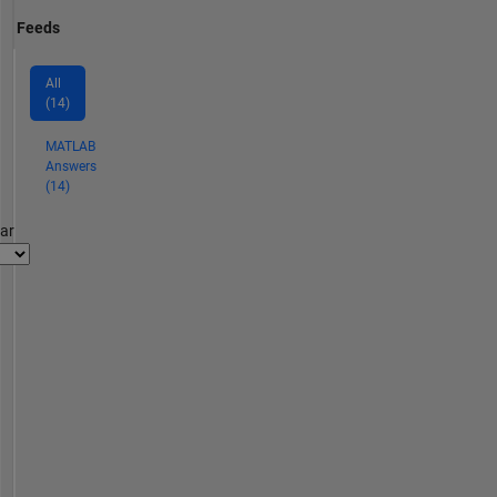
Feeds
All
(14)
MATLAB
Answers
(14)
par