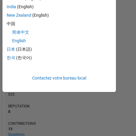
CONTRIBUTIONS
3
India
(English)
L
2
New Zealand
(English)
中国
1
简体中文
0
04/21
12/21
08/22
04/23
08/24
04/25
12/25
08/26
05/21
02/22
11/22
08/23
05/24
02/25
11/25
08/20
06/21
04/22
02/23
L
12/23
10/24
08/25
06/26
English
CHRONOLOGIE
日本
(日本語)
한국
(한국어)
RANG
281
Contactez votre bureau local
497
of
302
025
RÉPUTATION
0
CONTRIBUTIONS
13
Questions