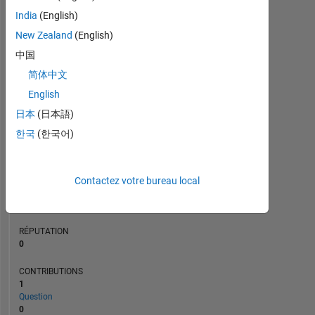
CONTRIBUTIONS
L
1
India
(English)
New Zealand
(English)
中国
0
简体中文
09/20
06/21
03/22
12/22
09/23
06/24
03/25
12/25
10/20
08/21
06/22
04/23
02/24
12/24
10/25
08/26
12/19
11/20
10/21
09/22
L
08/23
07/24
06/25
05/26
CHRONOLOGIE
English
日本
(日本語)
한국
(한국어)
RANG
264
151
of
Contactez votre bureau local
302
025
RÉPUTATION
0
CONTRIBUTIONS
1
Question
0