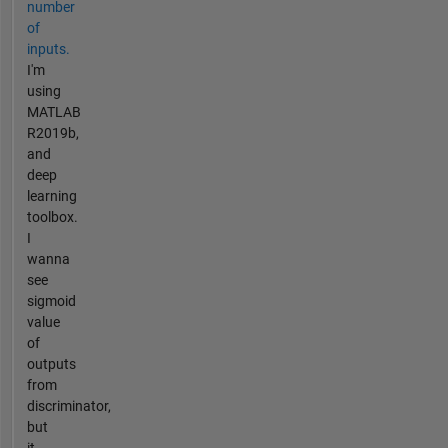
number
of
inputs.
I'm
using
MATLAB
R2019b,
and
deep
learning
toolbox.
I
wanna
see
sigmoid
value
of
outputs
from
discriminator,
but
it