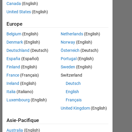
Followers:
Canada
(English)
0
United States
(English)
Following:
Europe
0
Belgium
(English)
Netherlands
(English)
Denmark
(English)
Norway
(English)
Follow
Deutschland
(Deutsch)
Österreich
(Deutsch)
España
(Español)
Portugal
(English)
Finland
(English)
Sweden
(English)
Tableau de bord
France
(Français)
Switzerland
Statistiques
Ireland
(English)
Deutsch
Italia
(Italiano)
English
MATLAB Answers
Luxembourg
(English)
Français
-2
-1
3
2
United Kingdom
(English)
Asie-Pacifique
Australia
(English)