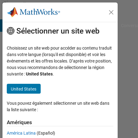
Passer au contenu
Community
Profile
B Answers
File Exchange
Cody
AI Chat Playground
Convers
Sélectionner un site web
Choisissez un site web pour accéder au contenu traduit
Joon
dans votre langue (lorsqu'il est disponible) et voir les
événements et les offres locales. D’après votre position,
Jang
nous vous recommandons de sélectionner la région
suivante :
United States
.
Last
seen:
environ
United States
4 ans il
y a
Vous pouvez également sélectionner un site web dans
|
la liste suivante :
Actif
depuis
Amériques
2019
América Latina
(Español)