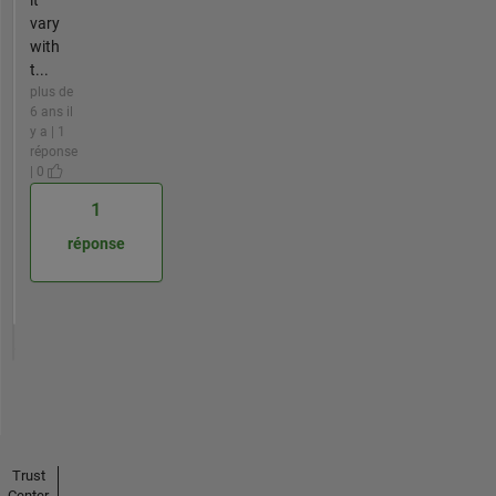
vary
with
t...
plus de
6 ans il
y a | 1
réponse
| 0
1
réponse
Trust
Center