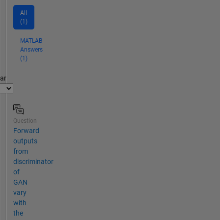
All
(1)
MATLAB
Answers
(1)
par
Question
Forward
outputs
from
discriminator
of
GAN
vary
with
the