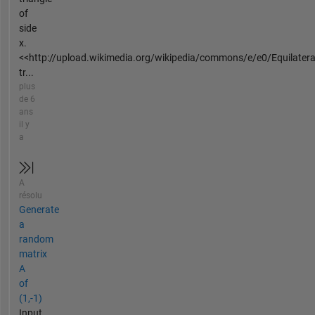
of
side
x.
<<http://upload.wikimedia.org/wikipedia/commons/e/e0/Equilatera
tr...
plus
de 6
ans
il y
a
A
résolu
Generate
a
random
matrix
A
of
(1,-1)
Input