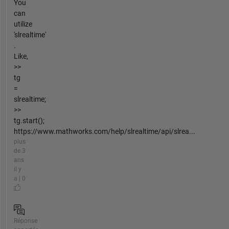
You
can
utilize
'slrealtime'
.
Like,
>>
tg
=
slrealtime;
>>
tg.start();
https://www.mathworks.com/help/slrealtime/api/slrea...
plus
de 3
ans
il y
a | 0
Réponse