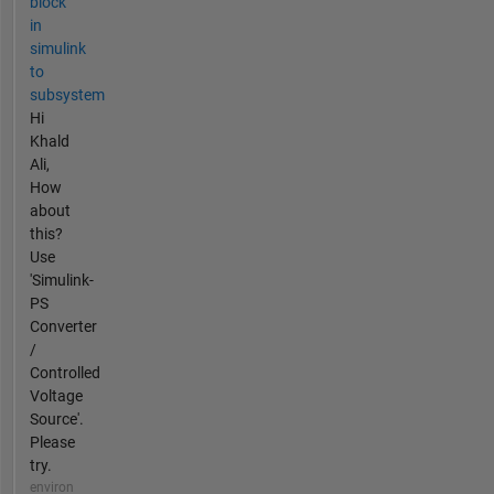
block
in
simulink
to
subsystem
Hi
Khald
Ali,
How
about
this?
Use
'Simulink-
PS
Converter
/
Controlled
Voltage
Source'.
Please
try.
environ