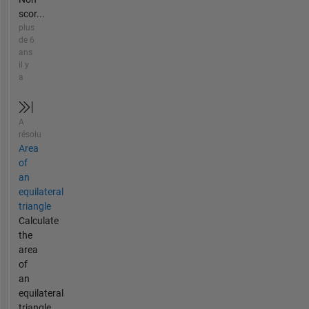
scor...
plus
de 6
ans
il y
a
A
résolu
Area
of
an
equilateral
triangle
Calculate
the
area
of
an
equilateral
triangle