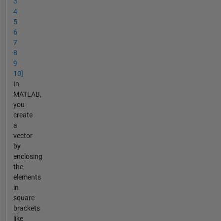
3
4
5
6
7
8
9
10]
In
MATLAB,
you
create
a
vector
by
enclosing
the
elements
in
square
brackets
like