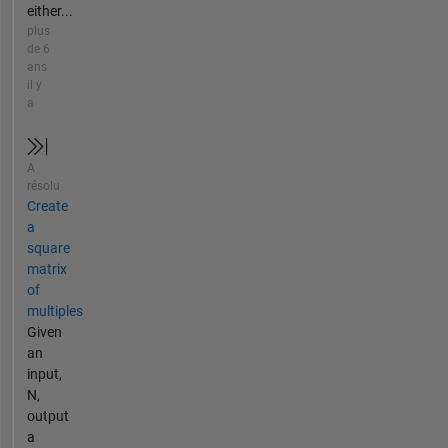
either...
plus
de 6
ans
il y
a
A
résolu
Create
a
square
matrix
of
multiples
Given
an
input,
N,
output
a