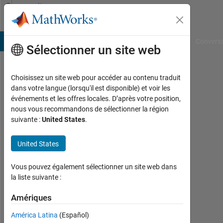
Passer au contenu
Community
Profile
B Answers
File Exchange
Cody
AI Chat Playground
Convers
Sélectionner un site web
Choisissez un site web pour accéder au contenu traduit
Hyunuk
dans votre langue (lorsqu'il est disponible) et voir les
événements et les offres locales. D’après votre position,
Ha
nous vous recommandons de sélectionner la région
suivante :
United States
.
MathWorks
United States
Last
seen:
Vous pouvez également sélectionner un site web dans
environ
la liste suivante :
un
Amériques
mois il
y a
América Latina
(Español)
|