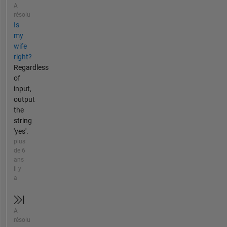
A
résolu
Is
my
wife
right?
Regardless
of
input,
output
the
string
'yes'.
plus
de 6
ans
il y
a
A
résolu