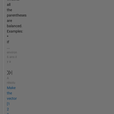
all
the
parentheses
are
balanced.
Examples:
*
If
...
environ
6 ans il
y a
A
résolu
Make
the
vector
[1
2