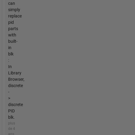
can
simply
replace
pid
parts
with
built-
in
blk
:
In
Library
Browser,
discrete
-
>
discrete
PID
blk.
plus
de 4
ans