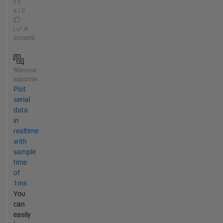
il y
a | 0
|
A
accepté
Réponse
apportée
Plot
serial
data
in
realtime
with
sample
time
of
1ms
You
can
easily