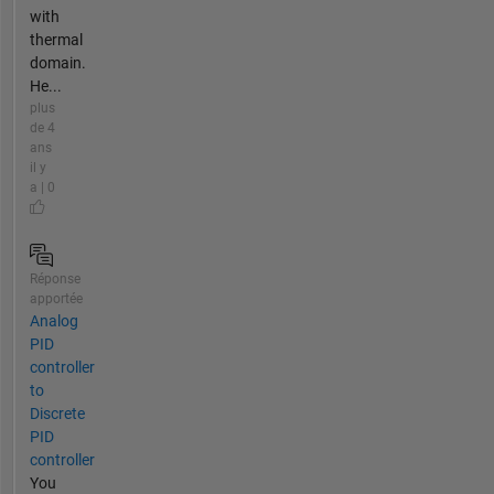
with
thermal
domain.
He...
plus
de 4
ans
il y
a | 0
Réponse
apportée
Analog
PID
controller
to
Discrete
PID
controller
You