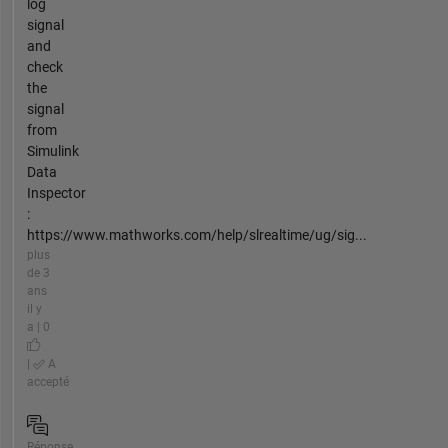
log
signal
and
check
the
signal
from
Simulink
Data
Inspector
:
https://www.mathworks.com/help/slrealtime/ug/sig...
plus
de 3
ans
il y
a | 0
|
A
accepté
Réponse