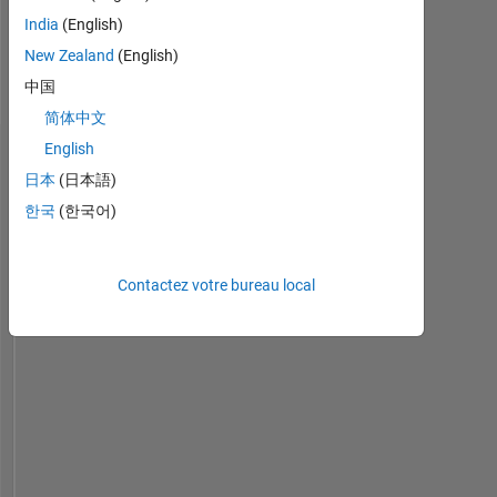
Languages:
India
(English)
English,
New Zealand
(English)
Korean
中国
Pronouns:
He/him
简体中文
English
Tableau de bord
日本
(日本語)
한국
(한국어)
Statistiques
Cody
MATLAB Answers
All
Contactez votre bureau local
14
-2
-1
-4
1
3
5
7
9
12
10
CONTRIBUTIONS
8
10
6
4
2