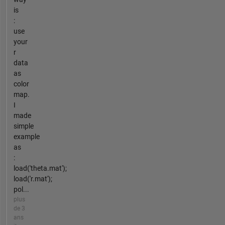
is
:
use
your
r
data
as
color
map.
I
made
simple
example
as
:
load('theta.mat');
load('r.mat');
pol...
plus
de 3
ans