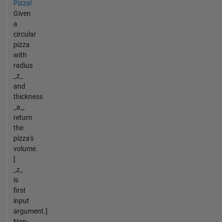
Pizza!
Given
a
circular
pizza
with
radius
_z_
and
thickness
_a_,
return
the
pizza's
volume.
[
_z_
is
first
input
argument.]
Non-