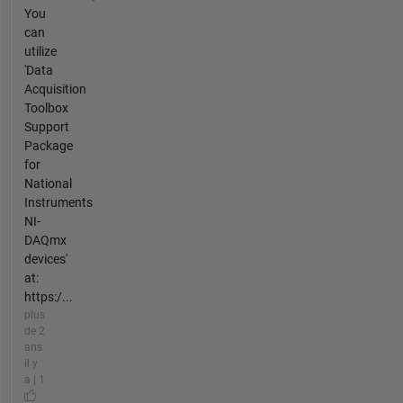
You
can
utilize
'Data
Acquisition
Toolbox
Support
Package
for
National
Instruments
NI-
DAQmx
devices'
at:
https:/...
plus
de 2
ans
il y
a | 1