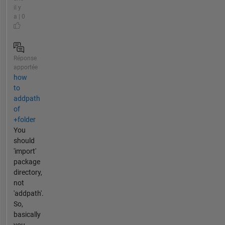
il y
a | 0
Réponse
apportée
how
to
addpath
of
+folder
You
should
'import'
package
directory,
not
'addpath'.
So,
basically