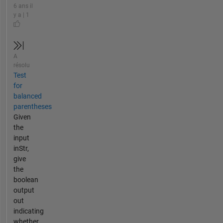
6 ans il
y a | 1
A
résolu
Test
for
balanced
parentheses
Given
the
input
inStr,
give
the
boolean
output
out
indicating
whether