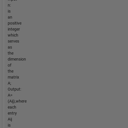
n:
is
an
positive
integer
which
serves
as
the
dimension
of
the
matrix
A;
Output:
A=
(Aij),where
each
entry
Aij
is