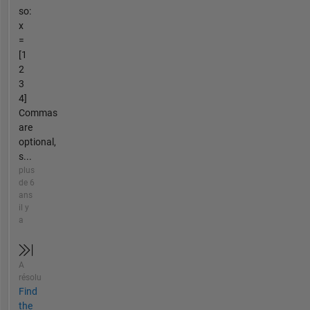
so:
x
=
[1
2
3
4]
Commas
are
optional,
s...
plus
de 6
ans
il y
a
A
résolu
Find
the