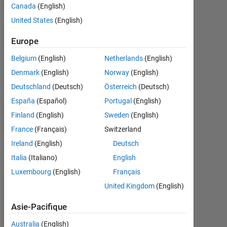
Canada
(English)
Actif
depuis
United States
(English)
2020
Europe
Followers:
Belgium
(English)
Netherlands
(English)
2
Denmark
(English)
Norway
(English)
Following:
Deutschland
(Deutsch)
Österreich
(Deutsch)
2
España
(Español)
Portugal
(English)
Finland
(English)
Sweden
(English)
Follow
France
(Français)
Switzerland
Message
Ireland
(English)
Deutsch
Italia
(Italiano)
English
Programming
Luxembourg
(English)
Français
Languages:
United Kingdom
(English)
Python,
C++,
Asie-Pacifique
MATLAB
Australia
(English)
Spoken