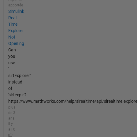
apportée
Simulink
Real
Time
Explorer
Not
Opening
Can
you
use
'
slrtExplorer'
instead
of
'slrtexplr'?
https://www.mathworks.com/help/slrealtime/api/slrealtime.explorer.
plus
de 3
ans
il y
a | 0