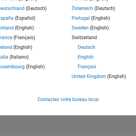
RANG
Deutschland
(Deutsch)
Österreich
(Deutsch)
21 312
of 302 028
España
(Español)
Portugal
(English)
RÉPUTATION
inland
(English)
Sweden
(English)
2
rance
(Français)
Switzerland
CONTRIBUTIO
reland
(English)
Deutsch
135
Questions
5
Réponses
talia
(Italiano)
English
Luxembourg
(English)
Français
ACCEPTATION
VOS RÉPONS
United Kingdom
(English)
48.89%
06/20
04/21
L
02/22
12/22
10/23
08/24
06/25
04/26
CHRONOLOGIE
VOTES REÇUS
1
Contactez votre bureau local