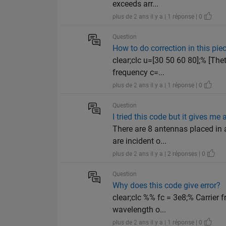
exceeds arr...
plus de 2 ans il y a | 1 réponse | 0
Question
How to do correction in this pie
clear;clc u=[30 50 60 80];% [Th
frequency c=...
plus de 2 ans il y a | 1 réponse | 0
Question
I tried this code but it gives me 
There are 8 antennas placed in a
are incident o...
plus de 2 ans il y a | 2 réponses | 0
Question
Why does this code give error?
clear;clc %% fc = 3e8;% Carrie
wavelength o...
plus de 2 ans il y a | 1 réponse | 0