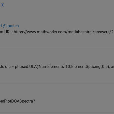
(1)
d @torsten
n on URL: https://www.mathworks.com/matlabcentral/answers/
;clc ula = phased.ULA('NumElements',10,'ElementSpacing',0.5); an
elperPlotDOASpectra?