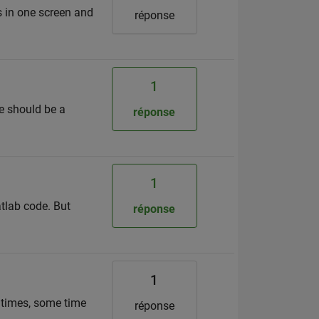
s in one screen and
réponse
1
le should be a
réponse
1
atlab code. But
réponse
1
l times, some time
réponse