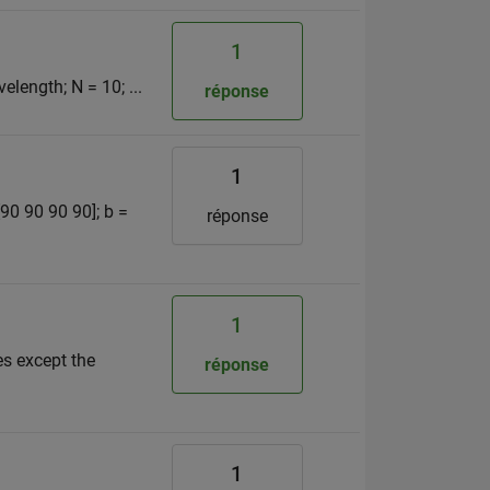
1
length; N = 10; ...
réponse
1
[90 90 90 90]; b =
réponse
1
es except the
réponse
1