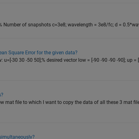
 %% Number of snapshots c=3e8; wavelength = 3e8/fc; d = 0.5*wave
ean Square Error for the given data?
u=[-30 30 -50 50];% desired vector low = [-90 -90 -90 -90]; up = 
s?
ew mat file to which I want to copy the data of all these 3 mat fil
 simultaneously?