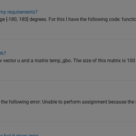
 my requirements?
ge [-180, 180] degrees. For this I have the following code: func
rk?
w vector u and a matrix temp_gbo. The size of this matrix is 100 
 the following error: Unable to perform assignment because the i
 but it gives error