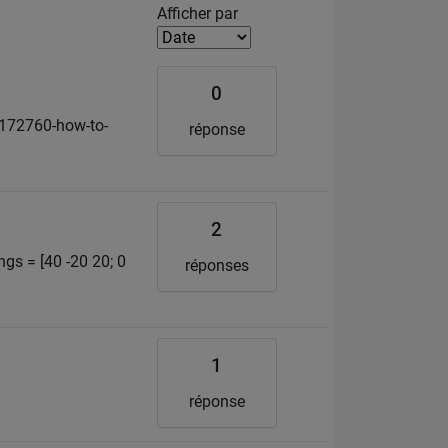
Filter2
Afficher par
0
2172760-how-to-
réponse
2
gs = [40 -20 20; 0
réponses
1
réponse