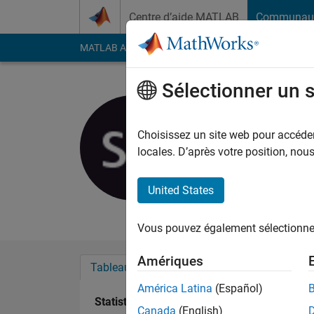
Passer au contenu
Centre d’aide MATLAB
Communau
MATLAB Answers
File Exchange
Cody
AI Cha
Sélectionner un 
Sadiq Akb
Last seen: 1 jour il y 
Choisissez un site web pour accéder 
Followers:
0
Followi
locales. D’après votre position, no
Follow
Messa
United States
I am Sadiq Akbar, a k
Vous pouvez également sélectionner 
Amériques
Tableau de bord
Badges
Recommanda
América Latina
(Español)
Statistiques
Canada
(English)