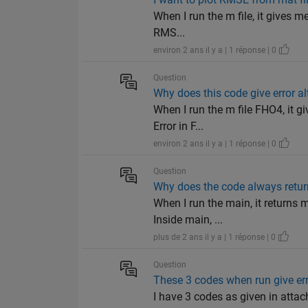
When I run the m file, it gives me
RMS...
environ 2 ans il y a | 1 réponse | 0
Question
Why does this code give error 
When I run the m file FHO4, it gi
Error in F...
environ 2 ans il y a | 1 réponse | 0
Question
Why does the code always return
When I run the main, it returns 
Inside main, ...
plus de 2 ans il y a | 1 réponse | 0
Question
These 3 codes when run give er
I have 3 codes as given in attach