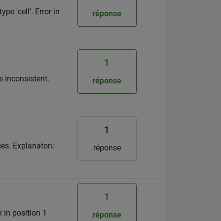
pe 'cell'. Error in
réponse
1
s inconsistent.
réponse
1
ues. Explanaton:
réponse
1
x in position 1
réponse