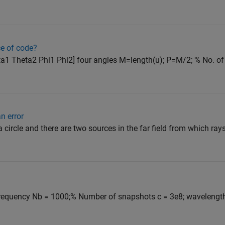
ce of code?
eta1 Theta2 Phi1 Phi2] four angles M=length(u); P=M/2; % No. o
an error
 circle and there are two sources in the far field from which ra
r frequency Nb = 1000;% Number of snapshots c = 3e8; wavelengt