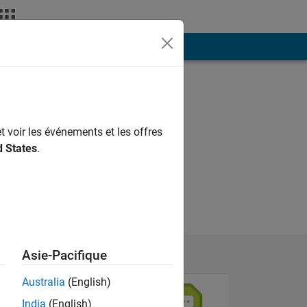
ión
Más
t voir les événements et les offres
d States
.
Asie-Pacifique
Australia
(English)
India
(English)