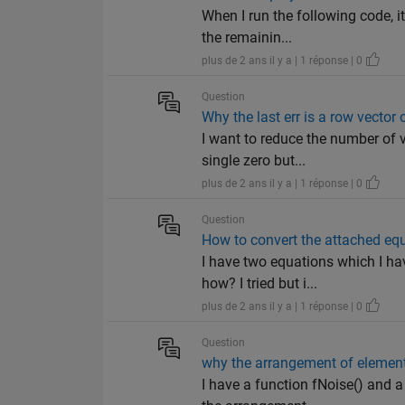
When I run the following code, i
the remainin...
plus de 2 ans il y a | 1 réponse | 0
Question
Why the last err is a row vector 
I want to reduce the number of v
single zero but...
plus de 2 ans il y a | 1 réponse | 0
Question
How to convert the attached eq
I have two equations which I ha
how? I tried but i...
plus de 2 ans il y a | 1 réponse | 0
Question
why the arrangement of elemen
I have a function fNoise() and 