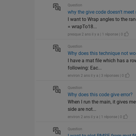
Question
why the give code doesn't meet
I want to Wrap angles to the ran
= wrapTo18...
presque 2 ans il y a | 1 réponse | 0
Question
Why does this technique not wo
I have a mat file which has a ro
following: Eac...
environ 2 ans il y a | 3 réponses | 0
Question
Why does this code give error?
When I run the main, it gives me
side are not...
environ 2 ans il y a | 1 réponse | 0
Question
I want to plot RMSE from mat file