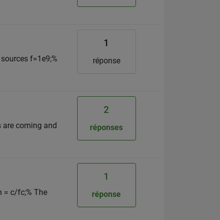
1
f sources f=1e9;%
réponse
2
ys are coming and
réponses
1
h = c/fc;% The
réponse