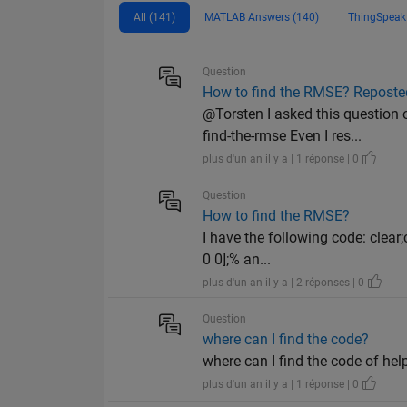
All (141)
MATLAB Answers (140)
ThingSpeak 
Question
How to find the RMSE? Reposte
@Torsten I asked this questio
find-the-rmse Even I res...
plus d'un an il y a | 1 réponse | 0
Question
How to find the RMSE?
I have the following code: clear
0 0];% an...
plus d'un an il y a | 2 réponses | 0
Question
where can I find the code?
where can I find the code of h
plus d'un an il y a | 1 réponse | 0