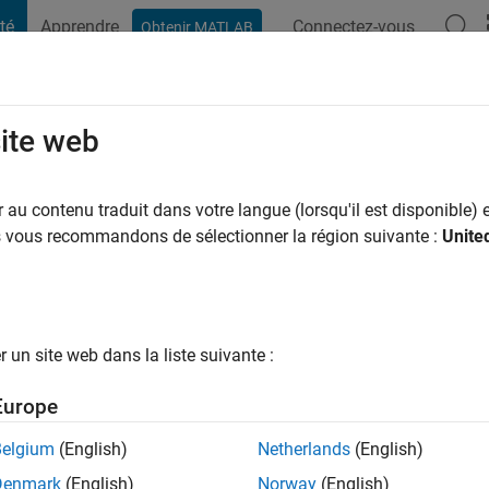
té
Apprendre
Connectez-vous
Obtenir MATLAB
t Playground
Conversaciones
Competiciones
Blogs
Publicac
site web
ar
a
|
Actif depuis 2015
au contenu traduit dans votre langue (lorsqu'il est disponible) e
ng:
0
us vous recommandons de sélectionner la région suivante :
Unite
ge
een learner in Matlab
un site web dans la liste suivante :
Europe
tions
Belgium
(English)
Netherlands
(English)
Denmark
(English)
Norway
(English)