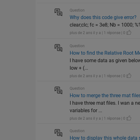
Question
Why does this code give error?
clear;clc; fc = 3e8; Nb = 1000;
plus de 2 ans il y a | 1 réponse | 0
Question
How to find the Relative Root M
I have some data as given below: 
low + (...
plus de 2 ans il y a | 1 réponse | 0
Question
How to merge the three mat file
I have three mat files. I wan a n
variables for ...
plus de 2 ans il y a | 1 réponse | 0
Question
How to display this whole data