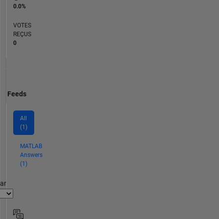
0.0%
VOTES
REÇUS
0
Feeds
All
(1)
MATLAB
Answers
(1)
par