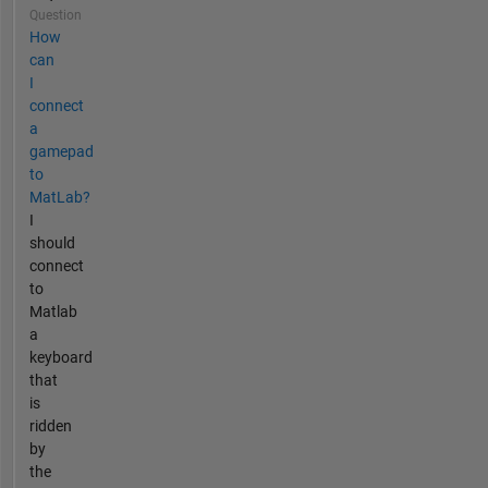
Question
How
can
I
connect
a
gamepad
to
MatLab?
I
should
connect
to
Matlab
a
keyboard
that
is
ridden
by
the