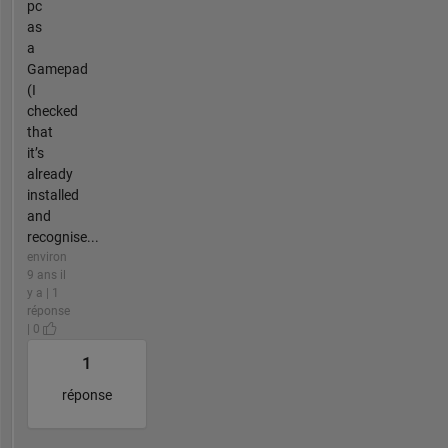
pc
as
a
Gamepad
(I
checked
that
it’s
already
installed
and
recognise...
environ
9 ans il
y a | 1
réponse
| 0
1
réponse