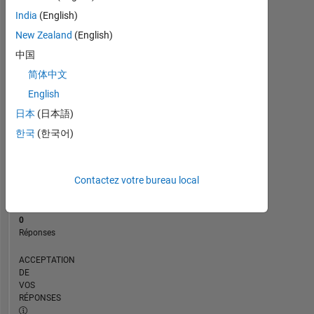
CHRONOLOGIE
India
(English)
New Zealand
(English)
RANG
中国
100
简体中文
263
of
English
302
日本
(日本語)
028
한국
(한국어)
RÉPUTATION
0
Contactez votre bureau local
CONTRIBUTIONS
1
Question
0
Réponses
ACCEPTATION
DE
VOS
RÉPONSES