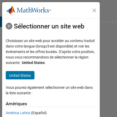
Passer au contenu
Community
Profile
B Answers
File Exchange
Cody
AI Chat Playground
Convers
Sélectionner un site web
Choisissez un site web pour accéder au contenu traduit
Raffaele
dans votre langue (lorsqu'il est disponible) et voir les
événements et les offres locales. D’après votre position,
Modugno
nous vous recommandons de sélectionner la région
suivante :
United States
.
Actif
depuis
2017
United States
Followers:
Vous pouvez également sélectionner un site web dans
0
la liste suivante :
Following:
Amériques
0
América Latina
(Español)