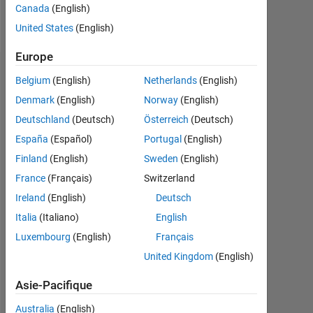
Canada
(English)
Follow
United States
(English)
Europe
Tableau de bord
Belgium
(English)
Netherlands
(English)
Denmark
(English)
Norway
(English)
Statistiques
Deutschland
(Deutsch)
Österreich
(Deutsch)
MATLAB Answers
España
(Español)
Portugal
(English)
Finland
(English)
Sweden
(English)
-2
-1
3
2
France
(Français)
Switzerland
Ireland
(English)
Deutsch
CONTRIBUTIONS
Italia
(Italiano)
English
L
1
Luxembourg
(English)
Français
United Kingdom
(English)
Asie-Pacifique
0
06/18
06/19
06/20
06/21
06/23
06/24
06/25
06/26
07/18
08/19
09/20
10/21
11/22
12/23
01/25
02/26
06/17
09/18
12/19
03/21
L
06/22
09/23
12/24
03/26
Australia
(English)