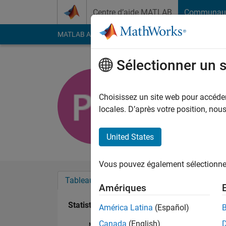
Passer au contenu
Centre d’aide MATLAB
Communau
MATLAB Answers
File Exchange
Cody
AI Cha
Sélectionner un 
Priyanka 
Actif depuis 2017
Choisissez un site web pour accéder 
Followers:
0
Followi
locales. D’après votre position, no
Follow
United States
Vous pouvez également sélectionner 
Tableau de bord
Badges
Recommanda
Amériques
Statistiques
América Latina
(Español)
Canada
(English)
MATLAB Answers