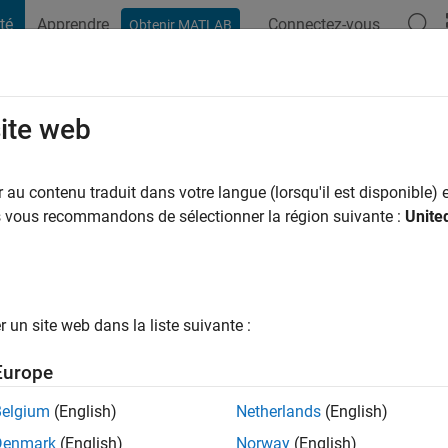
té
Apprendre
Connectez-vous
Obtenir MATLAB
t Playground
Conversaciones
Competiciones
Blogs
Publicac
site web
khera
au contenu traduit dans votre langue (lorsqu'il est disponible) e
ng:
0
us vous recommandons de sélectionner la région suivante :
Unite
un site web dans la liste suivante :
tions
Europe
Belgium
(English)
Netherlands
(English)
RANG
Denmark
(English)
Norway
(English)