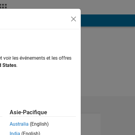
ión
Más
t voir les événements et les offres
d States
.
Asie-Pacifique
Australia
(English)
India
(English)