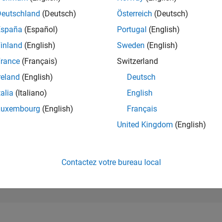
248 661
of 302 031
Deutschland
(Deutsch)
Österreich
(Deutsch)
España
(Español)
Portugal
(English)
RÉPUTATION
0
inland
(English)
Sweden
(English)
rance
(Français)
Switzerland
CONTRIBUTIO
0
Questions
reland
(English)
Deutsch
1
Réponse
talia
(Italiano)
English
ACCEPTATION
Luxembourg
(English)
Français
VOS RÉPONS
0.00%
4/21
12/21
L
08/22
04/23
12/23
08/24
04/25
12/25
08/26
United Kingdom
(English)
CHRONOLOGIE
VOTES REÇUS
0
Contactez votre bureau local