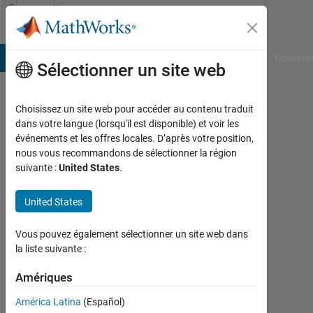
Passer au contenu
Community
Profile
B Answers
File Exchange
Cody
AI Chat Playground
Convers
Sélectionner un site web
Choisissez un site web pour accéder au contenu traduit
Sietse
dans votre langue (lorsqu'il est disponible) et voir les
événements et les offres locales. D’après votre position,
Braakman
nous vous recommandons de sélectionner la région
suivante :
United States
.
MathWorks
United States
Actif
Vous pouvez également sélectionner un site web dans
depuis
la liste suivante :
2017
Amériques
Followers:
0
América Latina
(Español)