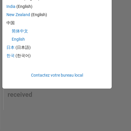
India
(English)
New Zealand
(English)
中国
简体中文
English
日本
(日本語)
한국
(한국어)
No
Contactez votre bureau local
Endorsements
received