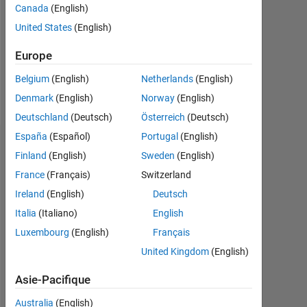
Canada
(English)
Following:
0
United States
(English)
Europe
Follow
Belgium
(English)
Netherlands
(English)
Message
Denmark
(English)
Norway
(English)
Deutschland
(Deutsch)
Österreich
(Deutsch)
España
(Español)
Portugal
(English)
Recommandations
Finland
(English)
Sweden
(English)
France
(Français)
Switzerland
Please
login
Ireland
(English)
Deutsch
to
Italia
(Italiano)
English
endorse
Luxembourg
(English)
Français
this
person
United Kingdom
(English)
in
Asie-Pacifique
a
skill
Australia
(English)