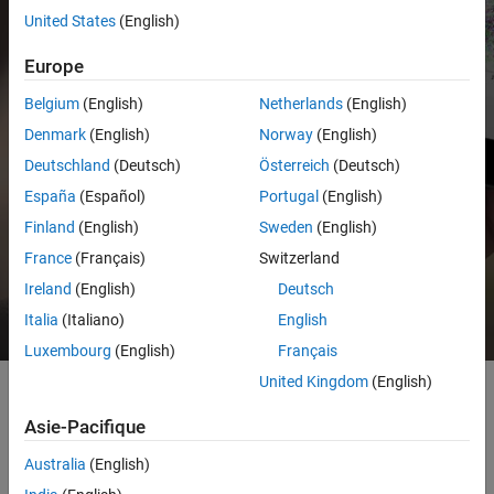
United States
(English)
Europe
Belgium
(English)
Netherlands
(English)
Denmark
(English)
Norway
(English)
Deutschland
(Deutsch)
Österreich
(Deutsch)
España
(Español)
Portugal
(English)
2:00
Finland
(English)
Sweden
(English)
La vidéo
Introduction à MATLAB Mobile
France
(Français)
Switzerland
Ireland
(English)
Deutsch
Italia
(Italiano)
English
Luxembourg
(English)
Français
United Kingdom
(English)
Asie-Pacifique
Australia
(English)