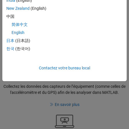
India
(English)
New Zealand
(English)
Se connecter à MATLAB Mobile
中国
®
Connectez-vous à une session MATLAB
exécutée sur MathWorks
简体中文
Cloud.
English
Connexion au cloud
日本
(日本語)
한국
(한국어)
Contactez votre bureau local
Collecter les données de capteurs
Collectez les données des capteurs de l’équipement (comme celles de
l'accéléromètre et du GPS) afin de les analyser dans MATLAB.
En savoir plus