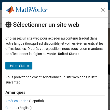
Passer au contenu
MATLAB Mobile
Sélectionner un site web
Choisissez un site web pour accéder au contenu traduit dans
MATLAB Mobile
votre langue (lorsqu'il est disponible) et voir les événements et les
offres locales. D’après votre position, nous vous recommandons
de sélectionner la région suivante :
United States
.
Vous connecter à MATLAB depuis votre
iPhone, votre iPad ou votre équipement
United States
Android
Vous pouvez également sélectionner un site web dans la liste
suivante :
Amériques
América Latina
(Español)
Introduction à MATLAB Mobile
Canada
(English)