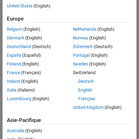
Full Transcript
United States
(English)
Related Resources
Europe
Belgium
(English)
Netherlands
(English)
Feedback
Denmark
(English)
Norway
(English)
UP NEXT:
Deutschland
(Deutsch)
Österreich
(Deutsch)
España
(Español)
Portugal
(English)
Getting Started with Machine
Learning
Finland
(English)
Sweden
(English)
France
(Français)
Switzerland
Ireland
(English)
Deutsch
4:28
Video length is 4:28
Italia
(Italiano)
English
View full series
(4 Videos)
Luxembourg
(English)
Français
United Kingdom
(English)
RELATED VIDEOS
View more related videos
Asie-Pacifique
Australia
(English)