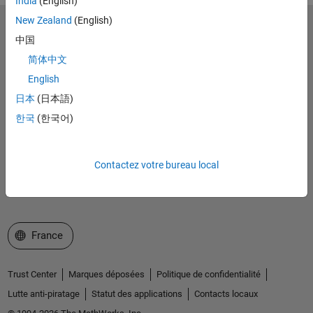
India
(English)
New Zealand
(English)
MathWorks
中国
Accelerating the pace of engineering and science
简体中文
Découvrir les produits
English
日本
(日本語)
Essayer ou acheter
한국
(한국어)
Se former
Obtenir de l'aide
Contactez votre bureau local
La société
Sélectionner un site web
France
Trust Center
Marques déposées
Politique de confidentialité
Lutte anti-piratage
Statut des applications
Contacts locaux