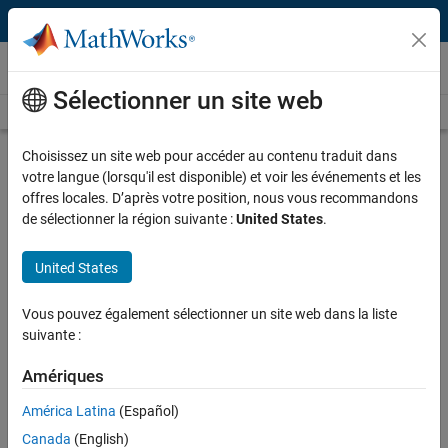
Passer au contenu
Vidéos
Sélectionner un site web
Videos Home
Search
Play
Vi
4:35
Choisissez un site web pour accéder au contenu traduit dans
votre langue (lorsqu'il est disponible) et voir les événements et les
Description
offres locales. D’après votre position, nous vous recommandons
de sélectionner la région suivante :
United States
.
Video
Supervised Machine Learning |
Introduction to Machine Learning,
United States
Part 3
Vous pouvez également sélectionner un site web dans la liste
From the series:
Introduction to Machine Learning
suivante :
Amériques
Published: 6 Dec 2018
América Latina
(Español)
Canada
(English)