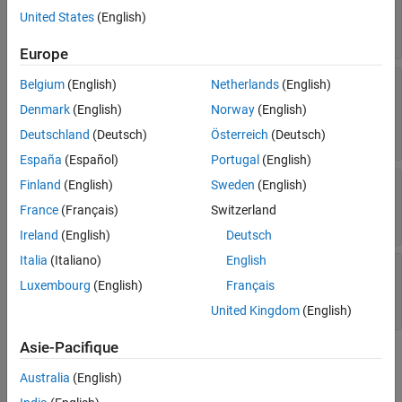
|
|
|
|
"Mars"
"Jupiter"
"Saturn"
"Uranus"
United States
(English)
|
"Neptune"
"Pluto"
Europe
—
Gravitational
GravitationalPotentialModel
Belgium
(English)
Netherlands
(English)
potential model of third body
Denmark
(English)
Norway
(English)
(default) |
"point-mass"
"spherical-
|
harmonics"
"oblate-ellipsoid"
Deutschland
(Deutsch)
Österreich
(Deutsch)
España
(Español)
Portugal
(English)
—
Spherical harmonic
Finland
(English)
Sweden
(English)
SphericalHarmonicModel
model of gravitational potential of third body
France
(Français)
Switzerland
string scalar
Ireland
(English)
Deutsch
Italia
(Italiano)
English
—
Degree of
SphericalHarmonicDegree
spherical harmonic model of Earth
Luxembourg
(English)
Français
positive scalar
United Kingdom
(English)
Asie-Pacifique
Version History
Australia
(English)
Introduced in R2026a