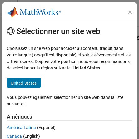
Passer au contenu
Centre d’aide MATLAB
Activer/désactiver l'affichage du menu d
Sélectionner un site web
Contenu principal
Accueil de la documentation
Aero.spacecraft.ThirdBodyPropertie
Aerospace and Defense
Choisissez un site web pour accéder au contenu traduit dans
Third body properties
votre langue (lorsqu'il est disponible) et voir les événements et les
Aerospace Toolbox
Since R2026a
offres locales. D’après votre position, nous vous recommandons
Satellite Mission Analysis
expand all in page
de sélectionner la région suivante :
United States
.
Description
Aero.spacecraft.ThirdBodyProperties
United States
ON THIS PAGE
Third body properties used by the
object.
Aero.spacecraft.NumericalPropagator
Description
Vous pouvez également sélectionner un site web dans la liste
Properties
suivante :
Properties
Version History
See Also
Amériques
expand all
América Latina
(Español)
—
Name of third body
ThirdBody
Canada
(English)
|
|
|
|
|
"Sun"
"Moon"
"Earth"
"Mercury"
"Venus"