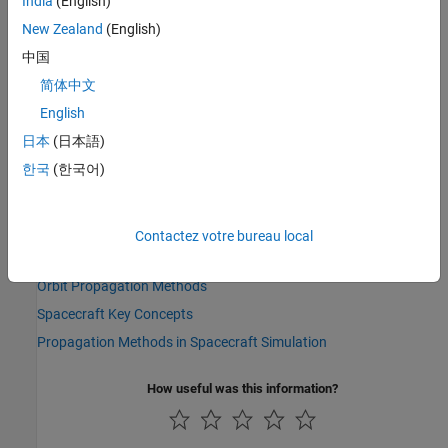
India
(English)
See Also
New Zealand
(English)
中国
Objects
简体中文
|
Aero.spacecraft.ThirdBodyOptions Properties
English
|
Aero.spacecraft.PhysicalProperties
日本
(日本語)
Aero.spacecraft.CentralBodyOptions
한국
(한국어)
Functions
|
|
propagateOrbit
numericalPropagator
thirdBodyOptions
Contactez votre bureau local
Topics
Orbit Propagation Methods
Spacecraft Key Concepts
Propagation Methods in Spacecraft Simulation
How useful was this information?