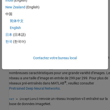
India
(English)
Syntaxe
New Zealand
(English)
net = inceptionv3
中国
net = inceptionv3('Weights','imagenet')
简体中文
lgraph = inceptionv3('Weights','none')
Description
English
日本
(日本語)
Inception-v3 est un réseau de neurones à convolution d’une
한국
(한국어)
profondeur de 48 couches. Vous pouvez charger une version
préentraînée du réseau entraîné sur plus d’un million d’images
dans la base de données ImageNet
[1]
. Le réseau entraîné peut
classer des images dans 1 000 catégories d’objets, par exemple un
Contactez votre bureau local
clavier, une souris, un crayon et de nombreux animaux. En
conséquence, le réseau a appris des représentations avec de
nombreuses caractéristiques pour une grande variété d’images. Le
réseau a une taille d’image en entrée de 299 par 299. Pour plus de
®
réseaux pré-entraînés dans MATLAB
, veuillez consulter
Pretrained Deep Neural Networks
.
renvoie un réseau Inception-v3 entraîné sur la
= inceptionv3
net
base de données ImageNet.