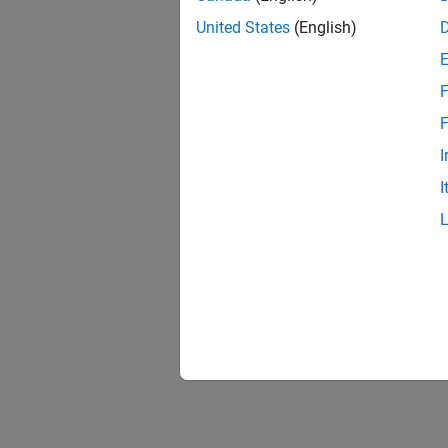
United States
(English)
F
F
I
I