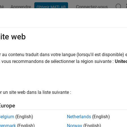
té
Apprendre
Connectez-vous
Obtenir MATLAB
ation
Exemples
Fonctions
Applications
Vidéos
M
trification
site web
ir et implémenter des applications d’électrification utilisant d
au contenu traduit dans votre langue (lorsqu'il est disponible) e
z et implémentez des applications d’électrification pour amélior
us vous recommandons de sélectionner la région suivante :
Unite
e des batteries.
ction d՚exemples
un site web dans la liste suivante :
Nouveau
te Battery State of Charge Using Deep Learning with E
Europe
e the state of charge (SOC) of a battery using a deep learning m
Belgium
(English)
Netherlands
(English)
2024b
Denmark
(English)
Norway
(English)