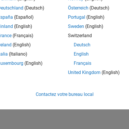
How useful was this informat
Deutschland
(Deutsch)
Österreich
(Deutsch)
España
(Español)
Portugal
(English)
inland
(English)
Sweden
(English)
rance
(Français)
Switzerland
reland
(English)
Deutsch
talia
(Italiano)
English
Luxembourg
(English)
Français
United Kingdom
(English)
Contactez votre bureau local