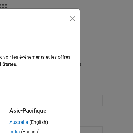
ATLAB Answers
®
leBone
Black
t voir les événements et les offres
leBone Black pour capturer des données
d States
.
are
Asie-Pacifique
Australia
(English)
India
(English)
 hardware