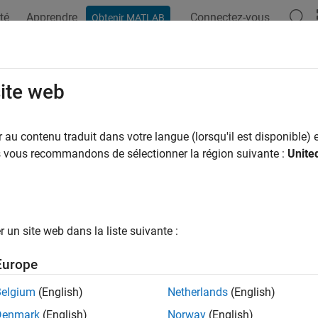
té
Apprendre
Connectez-vous
Obtenir MATLAB
ation
Exemples
Fonctions
Applications
Vidéos
M
C
site web
r le module convertisseur analogique-numérique (ADC) du Beag
au contenu traduit dans votre langue (lorsqu'il est disponible) e
z le module convertisseur analogique-numérique (ADC) du Beag
us vous recommandons de sélectionner la région suivante :
Unite
iques.
ts
un site web dans la liste suivante :
Connection to
BeagleBone
Black hardw
lebone
Europe
tions
Belgium
(English)
Netherlands
(English)
Denmark
(English)
Norway
(English)
Terminate connection to
BeagleBone
Black
r