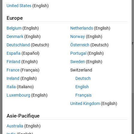
Frameworks de test
Débugger le code
United States
(English)
Diagnostiquer les problèmes lorsque vous développez du code
Automatisation de la compilation
dans l’éditeur
Intégration continue (CI)
Europe
Profiler et améliorer les performances
Belgium
(English)
Netherlands
(English)
Rechercher et supprimer les goulots d’étranglement dans le code
Denmark
(English)
Norway
(English)
Réduire l’utilisation de la mémoire
Évaluer l’utilisation de la mémoire et appliquer des techniques pour
Deutschland
(Deutsch)
Österreich
(Deutsch)
qu’elle soit plus efficace
España
(Español)
Portugal
(English)
Finland
(English)
Sweden
(English)
How useful was this information?
France
(Français)
Switzerland
Ireland
(English)
Deutsch
Italia
(Italiano)
English
Luxembourg
(English)
Français
United Kingdom
(English)
Trust Center
Marques déposées
Politique de confidentialité
Lutte anti-piratage
Statut des applications
Contacts locaux
Asie-Pacifique
© 1994-2026 The MathWorks, Inc.
Australia
(English)