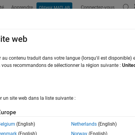
té
Apprendre
Connectez-vous
Obtenir MATLAB
ation
Exemples
Fonctions
Applications
Vidéos
M
exion des dispositifs
site web
er le support hardware et configurer la connexion hardware
au contenu traduit dans votre langue (lorsqu'il est disponible) e
®
ez
MATLAB
Support Package for IP Cameras
avant de vous con
us vous recommandons de sélectionner la région suivante :
Unite
iques
era Acquisition Overview
un site web dans la liste suivante :
live images from IP Cameras that support MJPEG over HTTP/RT
Europe
 Support for IP Cameras
 support for IP Cameras.
Belgium
(English)
Netherlands
(English)
Denmark
(English)
Norway
(English)