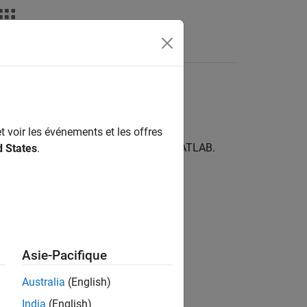
ATLAB Answers
t voir les événements et les offres
necter à vos caméras IP à partir de MATLAB.
d States
.
SP or H.264 over RTSP streams.
Asie-Pacifique
Australia
(English)
India
(English)