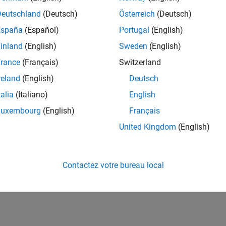
t to IP Cameras
t to IP Cameras that support MJPEG over HTTP/RTSP or H.264
Deutschland
(Deutsch)
Österreich
(Deutsch)
España
(Español)
Portugal
(English)
 Standalone Applications using MATLAB Compiler and IP Cam
inland
(English)
Sweden
(English)
 build standalone applications that run MATLAB programs that 
 installed.
rance
(Français)
Switzerland
reland
(English)
Deutsch
How useful was this informat
talia
(Italiano)
English
Luxembourg
(English)
Français
United Kingdom
(English)
Contactez votre bureau local