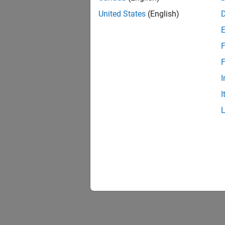
Connec
Connec
United States
(English)
Create
F
You can
MATLAB
F
I
I