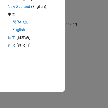
 over RTSP streams.
New Zealand
(English)
中国
era
简体中文
interface with the IP Cameras without having
English
日本
(日本語)
ion?
한국
(한국어)