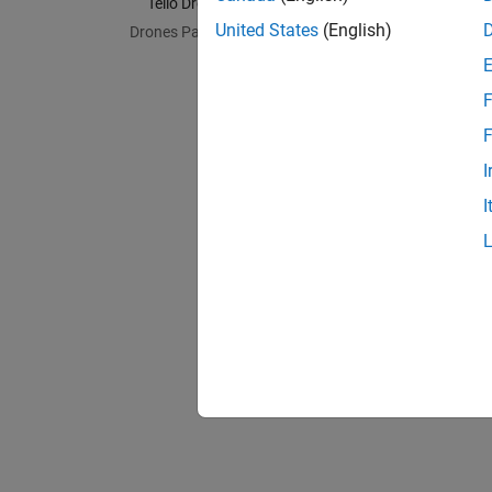
Install
Tello Drones
United States
(English)
Drones Parrot
Naviga
Piloter
Donnée
F
Lire le
F
Acquis
I
Acquéri
I
Résolu
Résoud