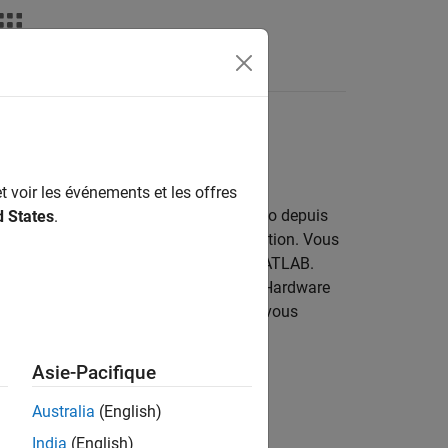
ATLAB Answers
images et de capteurs
t voir les événements et les offres
 permettant de contrôler un drone Tello depuis
d States
.
contrôler sa direction et son orientation. Vous
r et l’orientation avec des commandes MATLAB.
es traiter dans MATLAB. Les écrans « Hardware
ons à plusieurs drones Tello EDU que vous
Asie-Pacifique
Australia
(English)
India
(English)